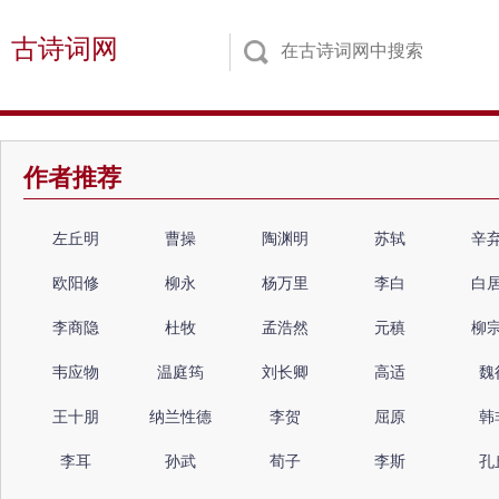
古诗词网
作者推荐
左丘明
曹操
陶渊明
苏轼
辛
欧阳修
柳永
杨万里
李白
白
李商隐
杜牧
孟浩然
元稹
柳
韦应物
温庭筠
刘长卿
高适
魏
王十朋
纳兰性德
李贺
屈原
韩
李耳
孙武
荀子
李斯
孔