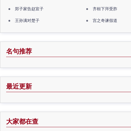
郑子家告赵宣子
齐桓下拜受胙
王孙满对楚子
宫之奇谏假道
名句推荐
最近更新
大家都在查