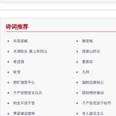
诗词推荐
吊屈原赋
陋室铭
水调歌头·重上井冈山
西塞山怀古
将进酒
夏夜叹
咏雪
九辩
师旷撞晋平公
扁鹊见蔡桓公
子产却楚逆女以兵
阴饴甥对秦伯
驹支不屈于晋
子产告范宣子轻币
季梁谏追楚师
寺人披见文公