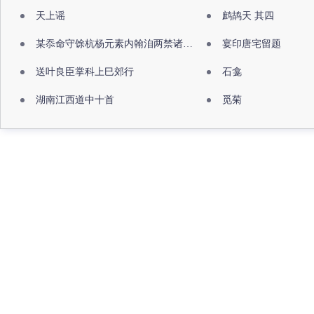
天上谣
鹧鸪天 其四
某忝命守馀杭杨元素内翰洎两禁诸公出祖佛寺
宴印唐宅留题
送叶良臣掌科上巳郊行
石龛
湖南江西道中十首
觅菊