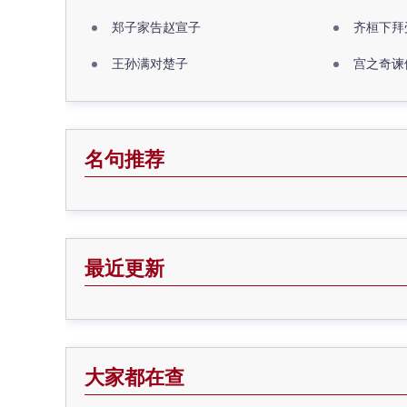
郑子家告赵宣子
齐桓下拜
王孙满对楚子
宫之奇谏
名句推荐
最近更新
大家都在查