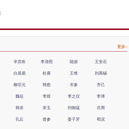
更多>
辛弃疾
李清照
陆游
王安石
白居易
杜甫
王维
刘禹锡
柳宗元
韩愈
岑参
齐己
魏征
李煜
李之仪
李溥
韩非
宋玉
列御寇
庄周
孔丘
曾参
姜子牙
荀况