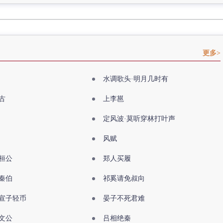
更多>
水调歌头·明月几时有
古
上李邕
定风波·莫听穿林打叶声
风赋
桓公
郑人买履
秦伯
祁奚请免叔向
宣子轻币
晏子不死君难
文公
吕相绝秦