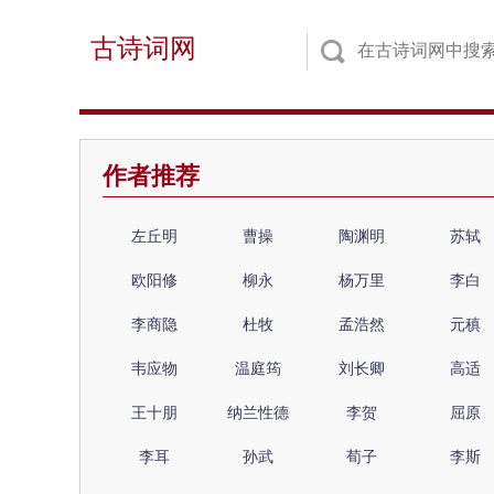
古诗词网
作者推荐
左丘明
曹操
陶渊明
苏轼
欧阳修
柳永
杨万里
李白
李商隐
杜牧
孟浩然
元稹
韦应物
温庭筠
刘长卿
高适
王十朋
纳兰性德
李贺
屈原
李耳
孙武
荀子
李斯