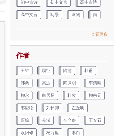
初中古诗
初中文言
高中古诗
高中文言
写景
咏物
雨
查看更多
作者
王维
魏征
陆游
杜甫
韩愈
高适
陶渊明
李清照
柳永
白居易
杜牧
柳宗元
韦应物
刘长卿
左丘明
曹操
苏轼
辛弃疾
王安石
欧阳修
杨万里
李白