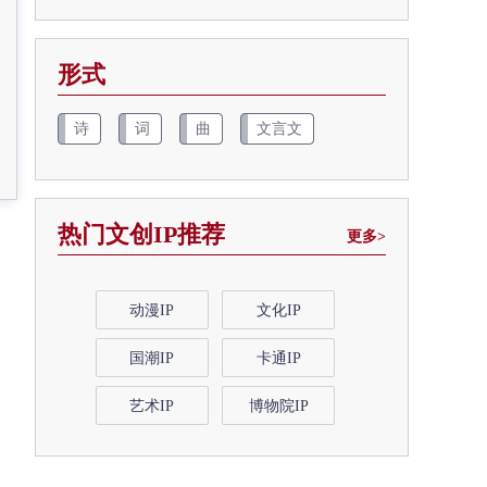
形式
诗
词
曲
文言文
热门文创IP推荐
更多>
动漫IP
文化IP
国潮IP
卡通IP
艺术IP
博物院IP