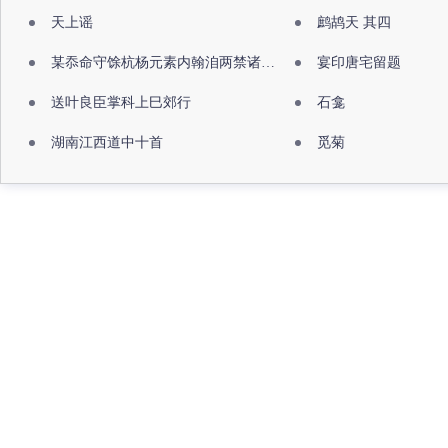
天上谣
鹧鸪天 其四
某忝命守馀杭杨元素内翰洎两禁诸公出祖佛寺
宴印唐宅留题
送叶良臣掌科上巳郊行
石龛
湖南江西道中十首
觅菊