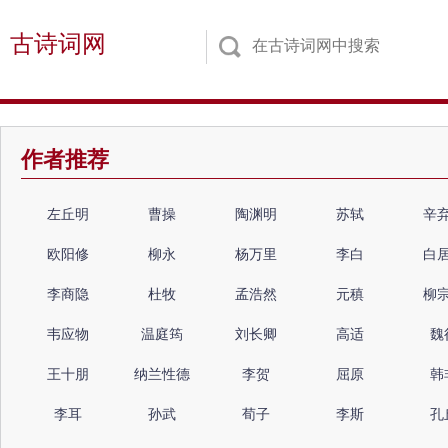
古诗词网
作者推荐
左丘明
曹操
陶渊明
苏轼
辛
欧阳修
柳永
杨万里
李白
白
李商隐
杜牧
孟浩然
元稹
柳
韦应物
温庭筠
刘长卿
高适
魏
王十朋
纳兰性德
李贺
屈原
韩
李耳
孙武
荀子
李斯
孔