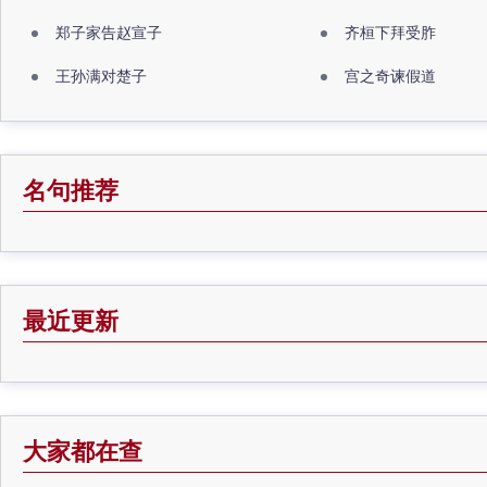
郑子家告赵宣子
齐桓下拜受胙
王孙满对楚子
宫之奇谏假道
名句推荐
最近更新
大家都在查