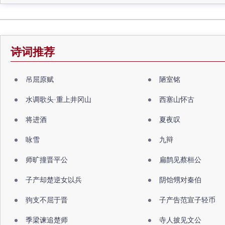
诗词推荐
吊屈原赋
陋室铭
水调歌头·重上井冈山
西塞山怀古
将进酒
夏夜叹
咏雪
九辩
师旷撞晋平公
扁鹊见蔡桓公
子产却楚逆女以兵
阴饴甥对秦伯
驹支不屈于晋
子产告范宣子轻币
季梁谏追楚师
寺人披见文公