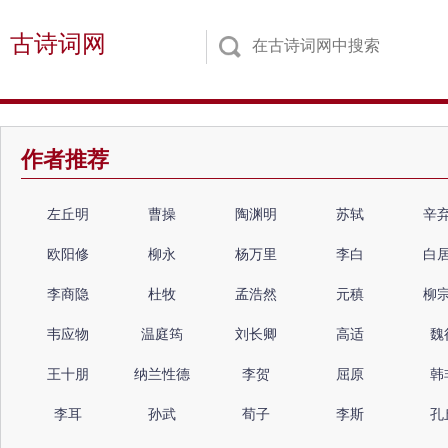
古诗词网
作者推荐
左丘明
曹操
陶渊明
苏轼
辛
欧阳修
柳永
杨万里
李白
白
李商隐
杜牧
孟浩然
元稹
柳
韦应物
温庭筠
刘长卿
高适
魏
王十朋
纳兰性德
李贺
屈原
韩
李耳
孙武
荀子
李斯
孔