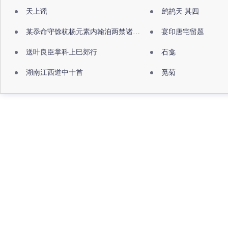
天上谣
鹧鸪天 其四
某忝命守馀杭杨元素内翰洎两禁诸公出祖佛寺
宴印唐宅留题
送叶良臣掌科上巳郊行
石龛
湖南江西道中十首
觅菊