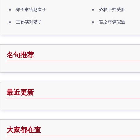
郑子家告赵宣子
齐桓下拜受胙
王孙满对楚子
宫之奇谏假道
名句推荐
最近更新
大家都在查