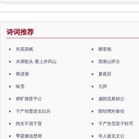
诗词推荐
吊屈原赋
陋室铭
水调歌头·重上井冈山
西塞山怀古
将进酒
夏夜叹
咏雪
九辩
师旷撞晋平公
扁鹊见蔡桓公
子产却楚逆女以兵
阴饴甥对秦伯
驹支不屈于晋
子产告范宣子轻币
季梁谏追楚师
寺人披见文公