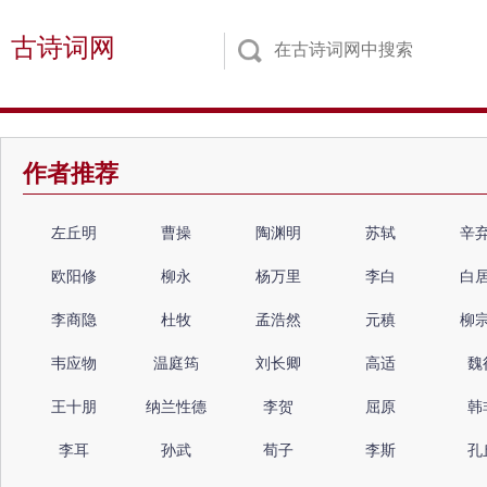
古诗词网
作者推荐
左丘明
曹操
陶渊明
苏轼
辛
欧阳修
柳永
杨万里
李白
白
李商隐
杜牧
孟浩然
元稹
柳
韦应物
温庭筠
刘长卿
高适
魏
王十朋
纳兰性德
李贺
屈原
韩
李耳
孙武
荀子
李斯
孔