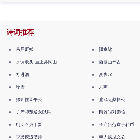
诗词推荐
吊屈原赋
陋室铭
水调歌头·重上井冈山
西塞山怀古
将进酒
夏夜叹
咏雪
九辩
师旷撞晋平公
扁鹊见蔡桓公
子产却楚逆女以兵
阴饴甥对秦伯
驹支不屈于晋
子产告范宣子轻币
季梁谏追楚师
寺人披见文公