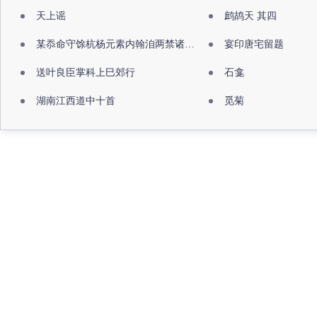
天上谣
鹧鸪天 其四
某忝命守馀杭杨元素内翰洎两禁诸公出祖佛寺
宴印唐宅留题
送叶良臣掌科上巳郊行
石龛
湖南江西道中十首
觅菊