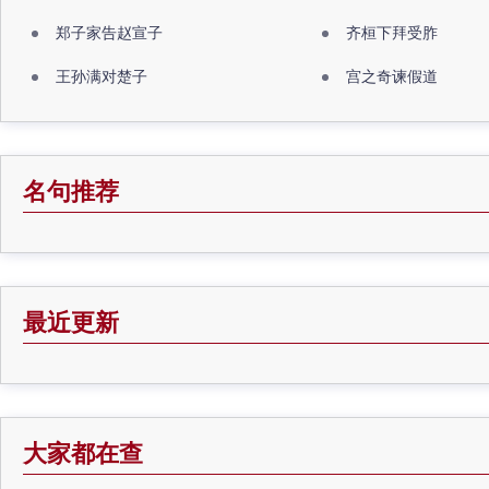
郑子家告赵宣子
齐桓下拜受胙
王孙满对楚子
宫之奇谏假道
名句推荐
最近更新
大家都在查