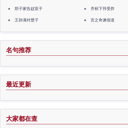
郑子家告赵宣子
齐桓下拜受胙
王孙满对楚子
宫之奇谏假道
名句推荐
最近更新
大家都在查