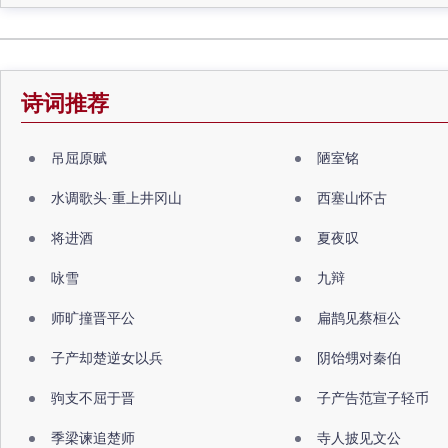
诗词推荐
吊屈原赋
陋室铭
水调歌头·重上井冈山
西塞山怀古
将进酒
夏夜叹
咏雪
九辩
师旷撞晋平公
扁鹊见蔡桓公
子产却楚逆女以兵
阴饴甥对秦伯
驹支不屈于晋
子产告范宣子轻币
季梁谏追楚师
寺人披见文公