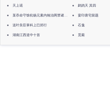
天上谣
鹧鸪天 其四
某忝命守馀杭杨元素内翰洎两禁诸公出祖佛寺
宴印唐宅留题
送叶良臣掌科上巳郊行
石龛
湖南江西道中十首
觅菊