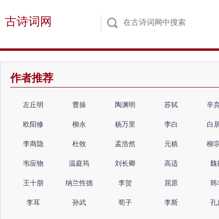
古诗词网
作者推荐
左丘明
曹操
陶渊明
苏轼
辛
欧阳修
柳永
杨万里
李白
白
李商隐
杜牧
孟浩然
元稹
柳
韦应物
温庭筠
刘长卿
高适
魏
王十朋
纳兰性德
李贺
屈原
韩
李耳
孙武
荀子
李斯
孔