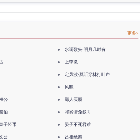
更多>
水调歌头·明月几时有
古
上李邕
定风波·莫听穿林打叶声
风赋
桓公
郑人买履
秦伯
祁奚请免叔向
宣子轻币
晏子不死君难
文公
吕相绝秦