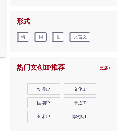
形式
诗
词
曲
文言文
热门文创IP推荐
更多>
动漫IP
文化IP
国潮IP
卡通IP
艺术IP
博物院IP