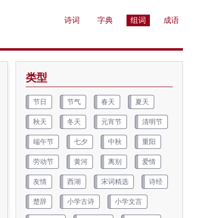
诗词
字典
组词
成语
类型
节日
节气
春天
夏天
秋天
冬天
元宵节
清明节
端午节
七夕
中秋
重阳
劳动节
黄河
离别
爱情
友情
西湖
宋词精选
诗经
楚辞
小学古诗
小学文言