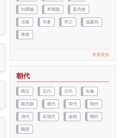
刘禹锡
李商隐
孟浩然
元稹
岑参
齐己
温庭筠
李煜
查看更多
朝代
两汉
五代
元代
先秦
南北朝
唐代
宋代
明代
清代
近现代
金朝
隋代
魏晋