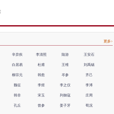
更多>
辛弃疾
李清照
陆游
王安石
白居易
杜甫
王维
刘禹锡
柳宗元
韩愈
岑参
齐己
魏征
李煜
李之仪
李溥
韩非
宋玉
列御寇
庄周
孔丘
曾参
姜子牙
荀况