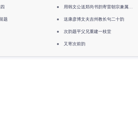
其四
用韩文公送郑尚书韵寄雷朝宗兼属欧阳全真
留题
送康彦博文夫吉州教长句二十韵
次韵题平父兄重建一枝堂
又寄次前韵