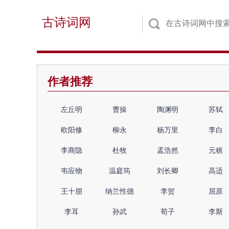
古诗词网
作者推荐
左丘明
曹操
陶渊明
苏轼
欧阳修
柳永
杨万里
李白
李商隐
杜牧
孟浩然
元稹
韦应物
温庭筠
刘长卿
高适
王十朋
纳兰性德
李贺
屈原
李耳
孙武
荀子
李斯