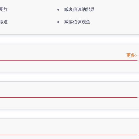
受胙
臧哀伯谏纳郜鼎
假道
臧僖伯谏观鱼
更多>