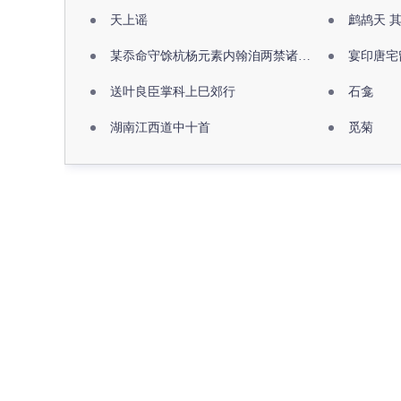
天上谣
鹧鸪天 
某忝命守馀杭杨元素内翰洎两禁诸公出祖佛寺
宴印唐宅
送叶良臣掌科上巳郊行
石龛
湖南江西道中十首
觅菊