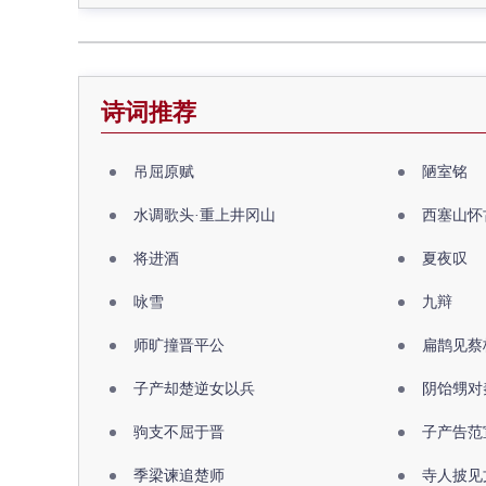
诗词推荐
吊屈原赋
陋室铭
水调歌头·重上井冈山
西塞山怀
将进酒
夏夜叹
咏雪
九辩
师旷撞晋平公
扁鹊见蔡
子产却楚逆女以兵
阴饴甥对
驹支不屈于晋
子产告范
季梁谏追楚师
寺人披见