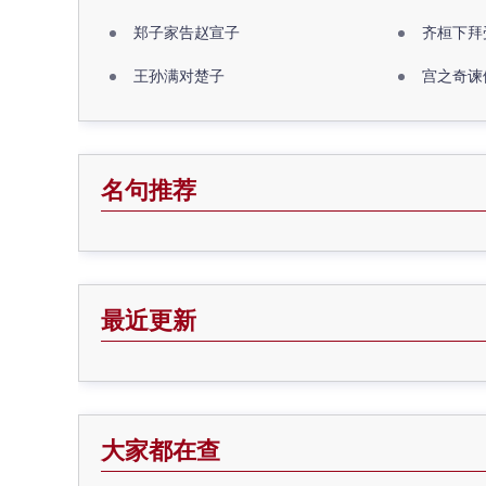
郑子家告赵宣子
齐桓下拜
王孙满对楚子
宫之奇谏
名句推荐
最近更新
大家都在查