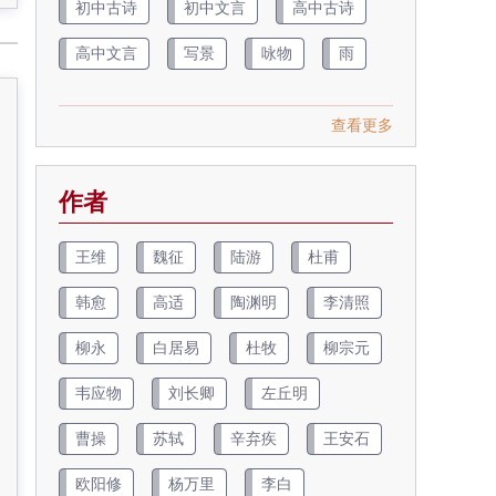
初中古诗
初中文言
高中古诗
高中文言
写景
咏物
雨
查看更多
作者
王维
魏征
陆游
杜甫
韩愈
高适
陶渊明
李清照
柳永
白居易
杜牧
柳宗元
韦应物
刘长卿
左丘明
曹操
苏轼
辛弃疾
王安石
欧阳修
杨万里
李白