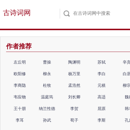
古诗词网
作者推荐
左丘明
曹操
陶渊明
苏轼
辛
欧阳修
柳永
杨万里
李白
白
李商隐
杜牧
孟浩然
元稹
柳
韦应物
温庭筠
刘长卿
高适
魏
王十朋
纳兰性德
李贺
屈原
韩
李耳
孙武
荀子
李斯
孔