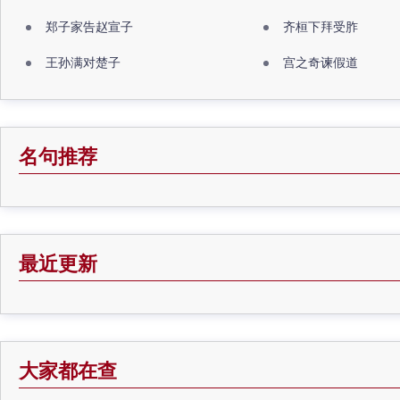
郑子家告赵宣子
齐桓下拜受胙
王孙满对楚子
宫之奇谏假道
名句推荐
最近更新
大家都在查