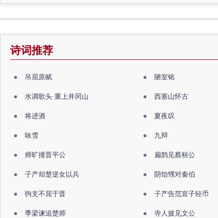
诗词推荐
吊屈原赋
陋室铭
水调歌头·重上井冈山
西塞山怀古
将进酒
夏夜叹
咏雪
九辩
师旷撞晋平公
扁鹊见蔡桓公
子产却楚逆女以兵
阴饴甥对秦伯
驹支不屈于晋
子产告范宣子轻币
季梁谏追楚师
寺人披见文公