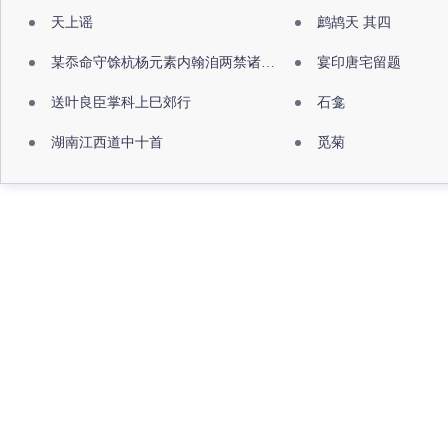
天上谣
鹧鸪天 其四
某忝命守馀杭杨元素内翰洎两禁诸公出祖佛寺
宴印唐宅留题
送叶良臣掌科上巳郊行
石龛
湖南江西道中十首
觅菊