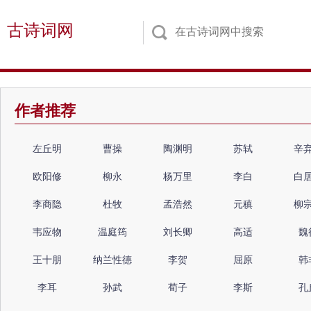
古诗词网
作者推荐
左丘明
曹操
陶渊明
苏轼
辛
欧阳修
柳永
杨万里
李白
白
李商隐
杜牧
孟浩然
元稹
柳
韦应物
温庭筠
刘长卿
高适
魏
王十朋
纳兰性德
李贺
屈原
韩
李耳
孙武
荀子
李斯
孔