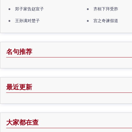
郑子家告赵宣子
齐桓下拜受胙
王孙满对楚子
宫之奇谏假道
名句推荐
最近更新
大家都在查