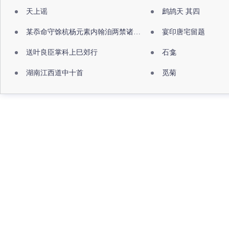
天上谣
鹧鸪天 其四
某忝命守馀杭杨元素内翰洎两禁诸公出祖佛寺
宴印唐宅留题
送叶良臣掌科上巳郊行
石龛
湖南江西道中十首
觅菊