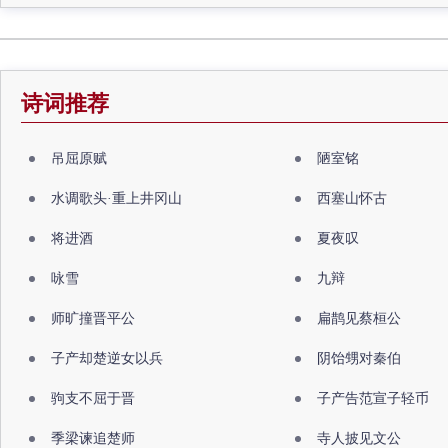
诗词推荐
吊屈原赋
陋室铭
水调歌头·重上井冈山
西塞山怀古
将进酒
夏夜叹
咏雪
九辩
师旷撞晋平公
扁鹊见蔡桓公
子产却楚逆女以兵
阴饴甥对秦伯
驹支不屈于晋
子产告范宣子轻币
季梁谏追楚师
寺人披见文公