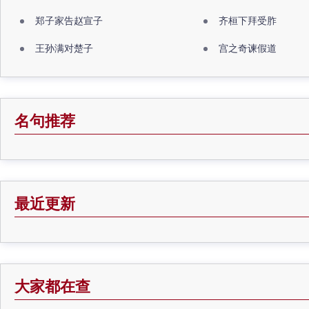
郑子家告赵宣子
齐桓下拜受胙
王孙满对楚子
宫之奇谏假道
名句推荐
最近更新
大家都在查