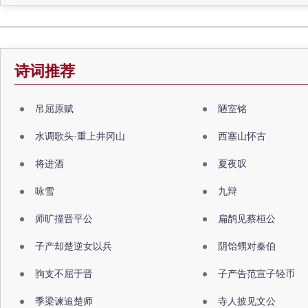
诗词推荐
吊屈原赋
陋室铭
水调歌头·重上井冈山
西塞山怀古
将进酒
夏夜叹
咏雪
九辩
师旷撞晋平公
扁鹊见蔡桓公
子产却楚逆女以兵
阴饴甥对秦伯
驹支不屈于晋
子产告范宣子轻币
季梁谏追楚师
寺人披见文公