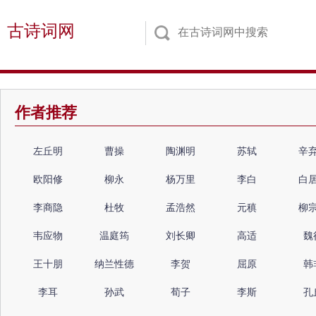
古诗词网
作者推荐
左丘明
曹操
陶渊明
苏轼
辛
欧阳修
柳永
杨万里
李白
白
李商隐
杜牧
孟浩然
元稹
柳
韦应物
温庭筠
刘长卿
高适
魏
王十朋
纳兰性德
李贺
屈原
韩
李耳
孙武
荀子
李斯
孔