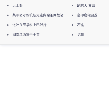
天上谣
鹧鸪天 其四
某忝命守馀杭杨元素内翰洎两禁诸公出祖佛寺
宴印唐宅留题
送叶良臣掌科上巳郊行
石龛
湖南江西道中十首
觅菊