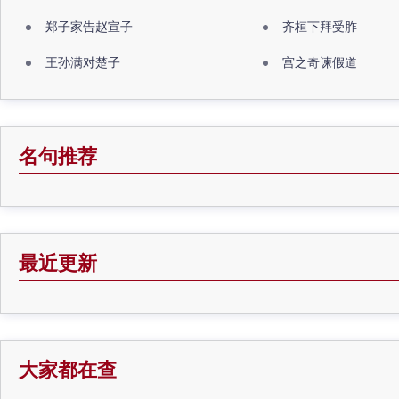
郑子家告赵宣子
齐桓下拜受胙
王孙满对楚子
宫之奇谏假道
名句推荐
最近更新
大家都在查