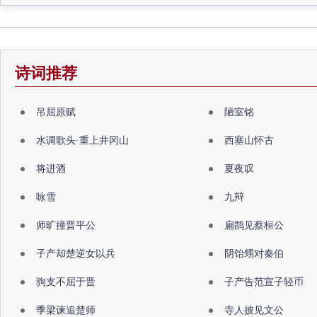
诗词推荐
吊屈原赋
陋室铭
水调歌头·重上井冈山
西塞山怀古
将进酒
夏夜叹
咏雪
九辩
师旷撞晋平公
扁鹊见蔡桓公
子产却楚逆女以兵
阴饴甥对秦伯
驹支不屈于晋
子产告范宣子轻币
季梁谏追楚师
寺人披见文公