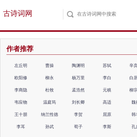
古诗词网
作者推荐
左丘明
曹操
陶渊明
苏轼
辛
欧阳修
柳永
杨万里
李白
白
李商隐
杜牧
孟浩然
元稹
柳
韦应物
温庭筠
刘长卿
高适
魏
王十朋
纳兰性德
李贺
屈原
韩
李耳
孙武
荀子
李斯
孔