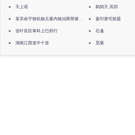
天上谣
鹧鸪天 其四
某忝命守馀杭杨元素内翰洎两禁诸公出祖佛寺
宴印唐宅留题
送叶良臣掌科上巳郊行
石龛
湖南江西道中十首
觅菊