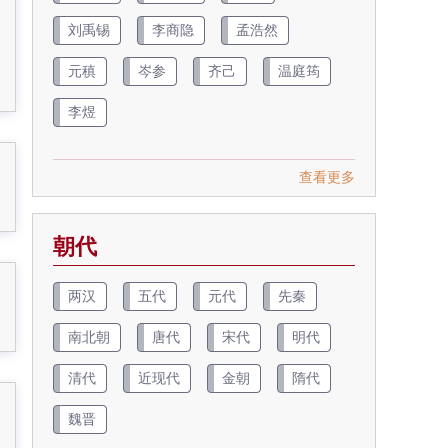
刘禹锡
李商隐
孟浩然
元稹
岑参
齐己
温庭筠
李煜
查看更多
朝代
两汉
五代
元代
先秦
南北朝
唐代
宋代
明代
清代
近现代
金朝
隋代
魏晋