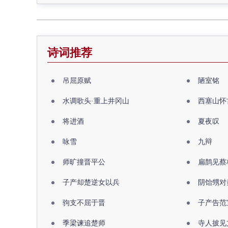
诗词推荐
吊屈原赋
陋室铭
水调歌头·重上井冈山
西塞山怀
将进酒
夏夜叹
咏雪
九辩
师旷撞晋平公
扁鹊见蔡
子产却楚逆女以兵
阴饴甥对
驹支不屈于晋
子产告范
季梁谏追楚师
寺人披见