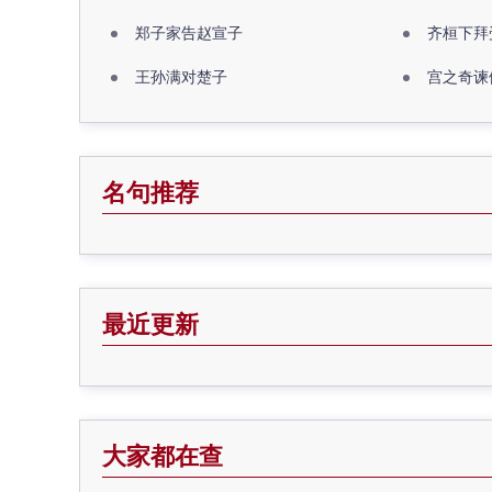
郑子家告赵宣子
齐桓下拜
王孙满对楚子
宫之奇谏
名句推荐
最近更新
大家都在查