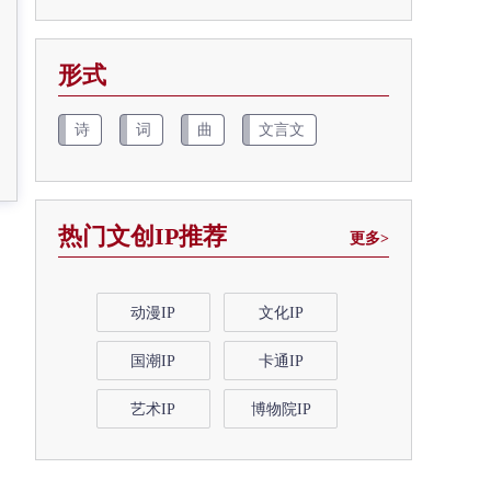
形式
诗
词
曲
文言文
热门文创IP推荐
更多>
动漫IP
文化IP
国潮IP
卡通IP
艺术IP
博物院IP