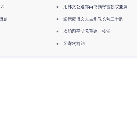
其四
用韩文公送郑尚书韵寄雷朝宗兼属欧阳全真
留题
送康彦博文夫吉州教长句二十韵
次韵题平父兄重建一枝堂
又寄次前韵