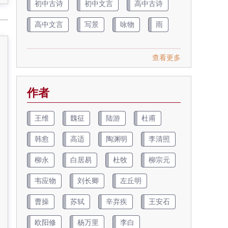
初中古诗
初中文言
高中古诗
高中文言
写景
咏物
雨
查看更多
作者
王维
魏征
陆游
杜甫
韩愈
高适
陶渊明
李清照
柳永
白居易
杜牧
柳宗元
韦应物
刘长卿
左丘明
曹操
苏轼
辛弃疾
王安石
欧阳修
杨万里
李白