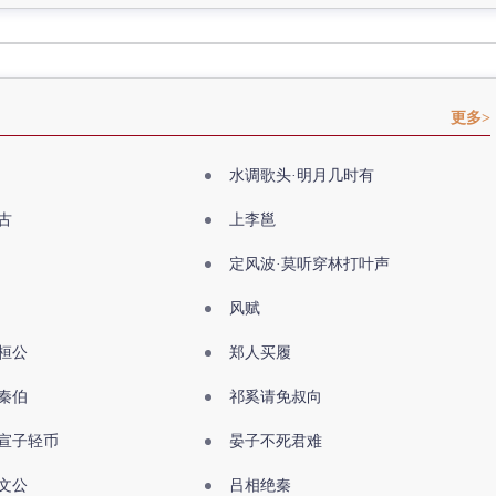
更多>
水调歌头·明月几时有
古
上李邕
定风波·莫听穿林打叶声
风赋
桓公
郑人买履
秦伯
祁奚请免叔向
宣子轻币
晏子不死君难
文公
吕相绝秦