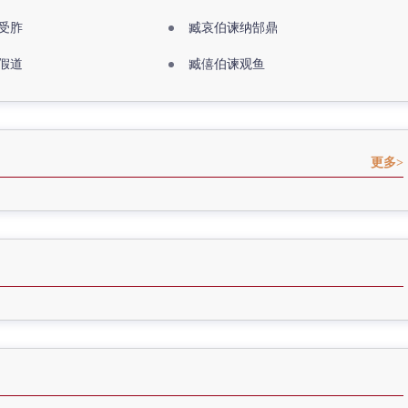
受胙
臧哀伯谏纳郜鼎
假道
臧僖伯谏观鱼
更多>