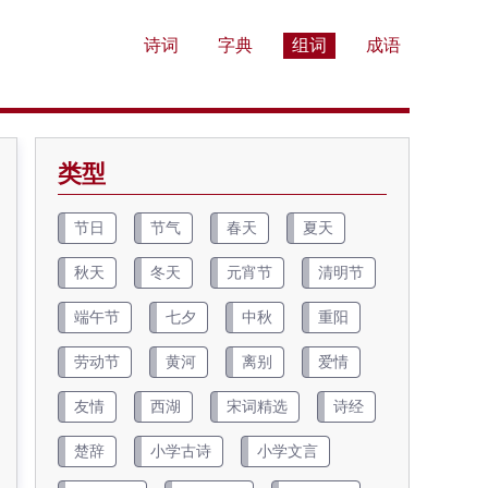
诗词
字典
组词
成语
类型
节日
节气
春天
夏天
秋天
冬天
元宵节
清明节
端午节
七夕
中秋
重阳
劳动节
黄河
离别
爱情
友情
西湖
宋词精选
诗经
楚辞
小学古诗
小学文言