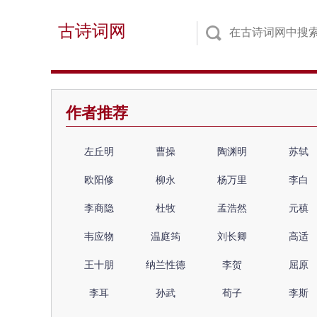
古诗词网
作者推荐
左丘明
曹操
陶渊明
苏轼
欧阳修
柳永
杨万里
李白
李商隐
杜牧
孟浩然
元稹
韦应物
温庭筠
刘长卿
高适
王十朋
纳兰性德
李贺
屈原
李耳
孙武
荀子
李斯