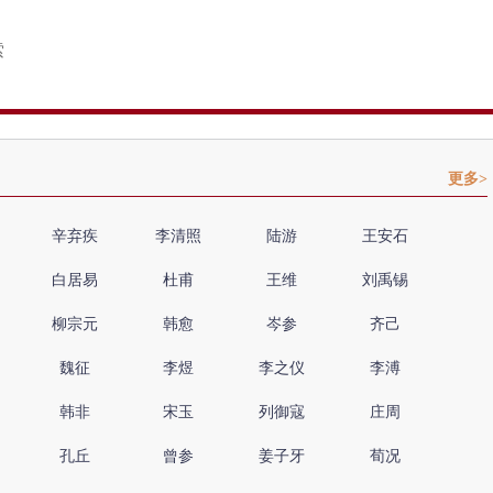
更多>
辛弃疾
李清照
陆游
王安石
白居易
杜甫
王维
刘禹锡
柳宗元
韩愈
岑参
齐己
魏征
李煜
李之仪
李溥
韩非
宋玉
列御寇
庄周
孔丘
曾参
姜子牙
荀况