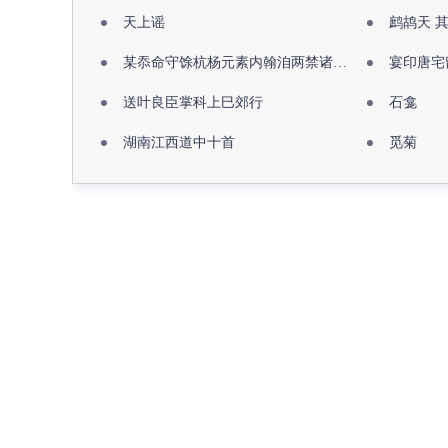
天上谣
鹧鸪天 
某忝命守馀杭杨元素内翰洎两禁诸公出祖佛寺
宴印唐宅
送叶良臣掌科上巳郊行
石龛
湖南江西道中十首
觅菊