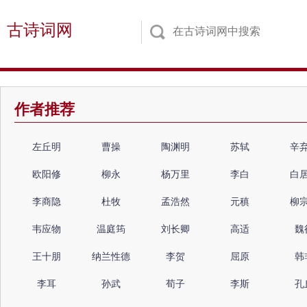
古诗词网
作者推荐
左丘明
曹操
陶渊明
苏轼
辛
欧阳修
柳永
杨万里
李白
白
李商隐
杜牧
孟浩然
元稹
柳
韦应物
温庭筠
刘长卿
高适
魏
王十朋
纳兰性德
李贺
屈原
韩
李耳
孙武
荀子
李斯
孔