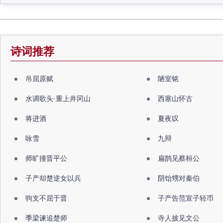
诗词推荐
吊屈原赋
陋室铭
水调歌头·重上井冈山
西塞山怀古
将进酒
夏夜叹
咏雪
九辩
师旷撞晋平公
扁鹊见蔡桓公
子产却楚逆女以兵
阴饴甥对秦伯
驹支不屈于晋
子产告范宣子轻币
季梁谏追楚师
寺人披见文公