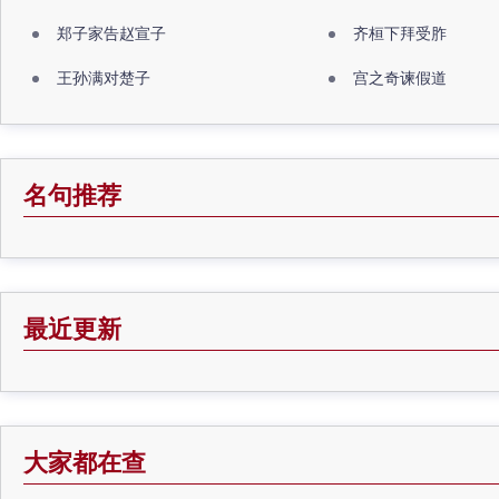
郑子家告赵宣子
齐桓下拜受胙
王孙满对楚子
宫之奇谏假道
名句推荐
最近更新
大家都在查