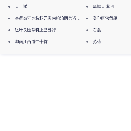
天上谣
鹧鸪天 其四
某忝命守馀杭杨元素内翰洎两禁诸公出祖佛寺
宴印唐宅留题
送叶良臣掌科上巳郊行
石龛
湖南江西道中十首
觅菊