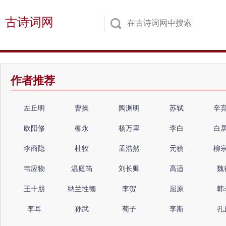
古诗词网
作者推荐
左丘明
曹操
陶渊明
苏轼
辛
欧阳修
柳永
杨万里
李白
白
李商隐
杜牧
孟浩然
元稹
柳
韦应物
温庭筠
刘长卿
高适
魏
王十朋
纳兰性德
李贺
屈原
韩
李耳
孙武
荀子
李斯
孔