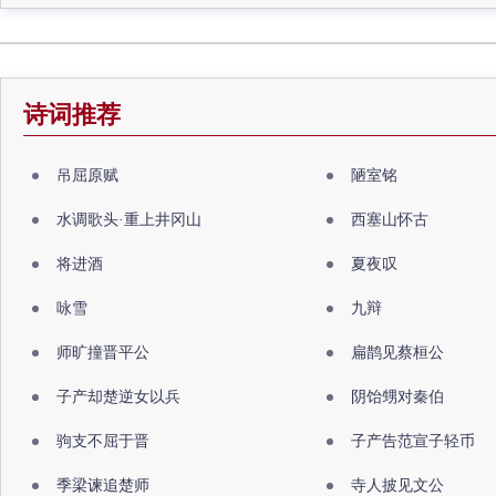
诗词推荐
吊屈原赋
陋室铭
水调歌头·重上井冈山
西塞山怀古
将进酒
夏夜叹
咏雪
九辩
师旷撞晋平公
扁鹊见蔡桓公
子产却楚逆女以兵
阴饴甥对秦伯
驹支不屈于晋
子产告范宣子轻币
季梁谏追楚师
寺人披见文公