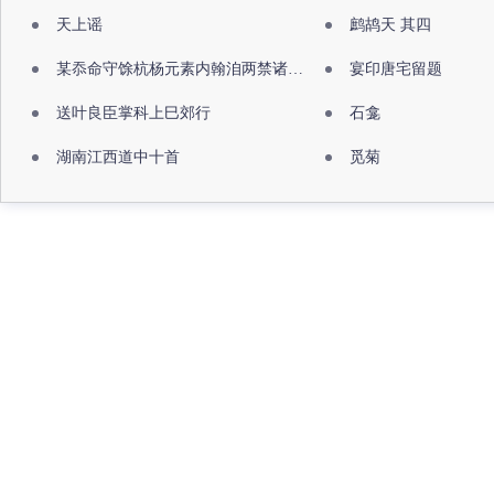
天上谣
鹧鸪天 其四
某忝命守馀杭杨元素内翰洎两禁诸公出祖佛寺
宴印唐宅留题
送叶良臣掌科上巳郊行
石龛
湖南江西道中十首
觅菊