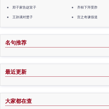
郑子家告赵宣子
齐桓下拜受胙
王孙满对楚子
宫之奇谏假道
名句推荐
最近更新
大家都在查