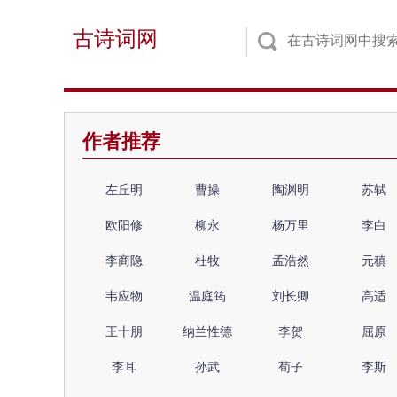
古诗词网
作者推荐
左丘明
曹操
陶渊明
苏轼
欧阳修
柳永
杨万里
李白
李商隐
杜牧
孟浩然
元稹
韦应物
温庭筠
刘长卿
高适
王十朋
纳兰性德
李贺
屈原
李耳
孙武
荀子
李斯