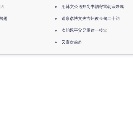
其四
用韩文公送郑尚书韵寄雷朝宗兼属欧阳全真
留题
送康彦博文夫吉州教长句二十韵
次韵题平父兄重建一枝堂
又寄次前韵