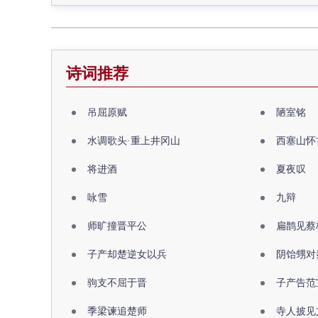
诗词推荐
吊屈原赋
陋室铭
水调歌头·重上井冈山
西塞山怀
将进酒
夏夜叹
咏雪
九辩
师旷撞晋平公
扁鹊见蔡
子产却楚逆女以兵
阴饴甥对
驹支不屈于晋
子产告范
季梁谏追楚师
寺人披见