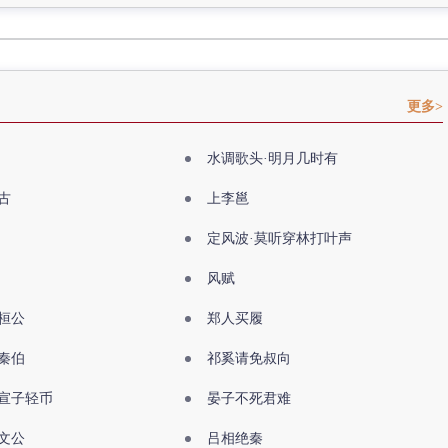
更多>
水调歌头·明月几时有
古
上李邕
定风波·莫听穿林打叶声
风赋
桓公
郑人买履
秦伯
祁奚请免叔向
宣子轻币
晏子不死君难
文公
吕相绝秦