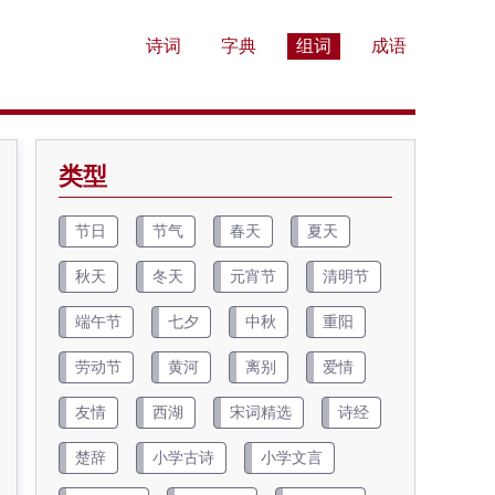
诗词
字典
组词
成语
类型
节日
节气
春天
夏天
秋天
冬天
元宵节
清明节
端午节
七夕
中秋
重阳
劳动节
黄河
离别
爱情
友情
西湖
宋词精选
诗经
楚辞
小学古诗
小学文言