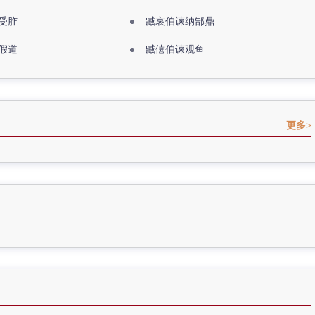
受胙
臧哀伯谏纳郜鼎
假道
臧僖伯谏观鱼
更多>