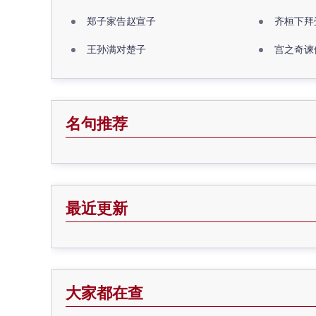
郑子家告赵宣子
齐桓下拜
王孙满对楚子
宫之奇谏
名句推荐
最近更新
大家都在查