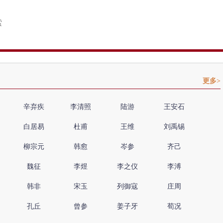
更多>
辛弃疾
李清照
陆游
王安石
白居易
杜甫
王维
刘禹锡
柳宗元
韩愈
岑参
齐己
魏征
李煜
李之仪
李溥
韩非
宋玉
列御寇
庄周
孔丘
曾参
姜子牙
荀况