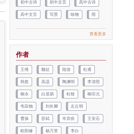
初中古诗
初中文言
高中古诗
高中文言
写景
咏物
雨
查看更多
作者
王维
魏征
陆游
杜甫
韩愈
高适
陶渊明
李清照
柳永
白居易
杜牧
柳宗元
韦应物
刘长卿
左丘明
曹操
苏轼
辛弃疾
王安石
欧阳修
杨万里
李白