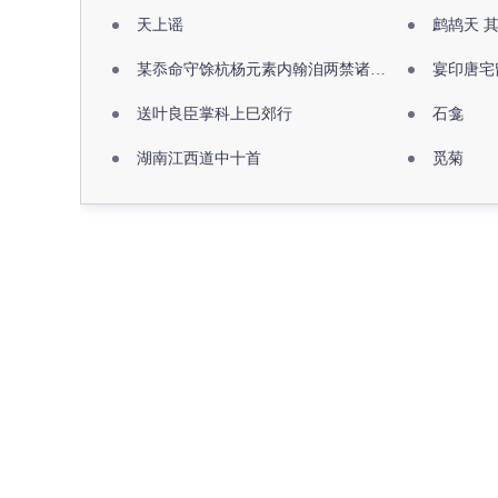
天上谣
鹧鸪天 
某忝命守馀杭杨元素内翰洎两禁诸公出祖佛寺
宴印唐宅
送叶良臣掌科上巳郊行
石龛
湖南江西道中十首
觅菊