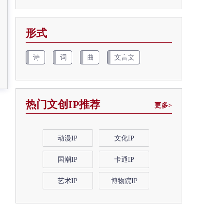
形式
诗
词
曲
文言文
热门文创IP推荐
更多>
动漫IP
文化IP
国潮IP
卡通IP
艺术IP
博物院IP