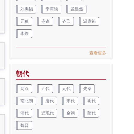
刘禹锡
李商隐
孟浩然
元稹
岑参
齐己
温庭筠
李煜
查看更多
朝代
两汉
五代
元代
先秦
南北朝
唐代
宋代
明代
清代
近现代
金朝
隋代
魏晋