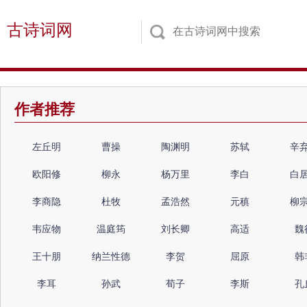
古诗词网
作者推荐
左丘明
曹操
陶渊明
苏轼
辛
欧阳修
柳永
杨万里
李白
白
李商隐
杜牧
孟浩然
元稹
柳
韦应物
温庭筠
刘长卿
高适
魏
王十朋
纳兰性德
李贺
屈原
韩
李耳
孙武
荀子
李斯
孔