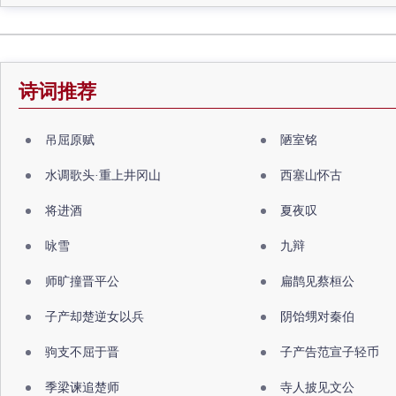
诗词推荐
吊屈原赋
陋室铭
水调歌头·重上井冈山
西塞山怀古
将进酒
夏夜叹
咏雪
九辩
师旷撞晋平公
扁鹊见蔡桓公
子产却楚逆女以兵
阴饴甥对秦伯
驹支不屈于晋
子产告范宣子轻币
季梁谏追楚师
寺人披见文公