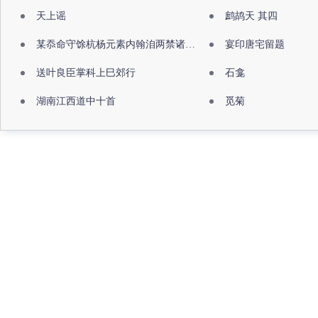
天上谣
鹧鸪天 其四
某忝命守馀杭杨元素内翰洎两禁诸公出祖佛寺
宴印唐宅留题
送叶良臣掌科上巳郊行
石龛
湖南江西道中十首
觅菊