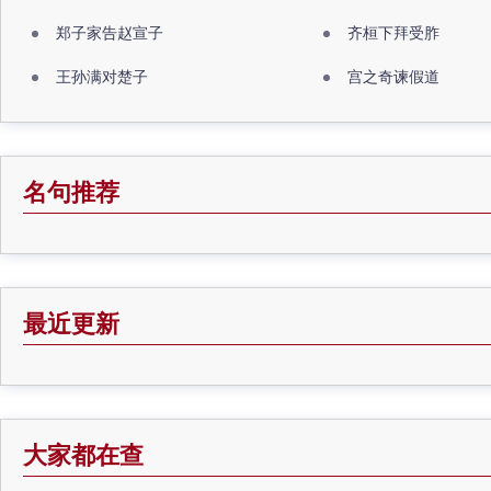
郑子家告赵宣子
齐桓下拜受胙
王孙满对楚子
宫之奇谏假道
名句推荐
最近更新
大家都在查