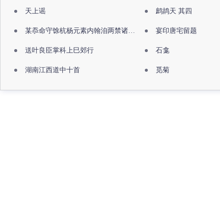
天上谣
鹧鸪天 其四
某忝命守馀杭杨元素内翰洎两禁诸公出祖佛寺
宴印唐宅留题
送叶良臣掌科上巳郊行
石龛
湖南江西道中十首
觅菊