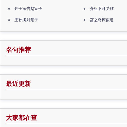
郑子家告赵宣子
齐桓下拜受胙
王孙满对楚子
宫之奇谏假道
名句推荐
最近更新
大家都在查