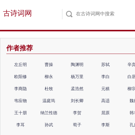
古诗词网
作者推荐
左丘明
曹操
陶渊明
苏轼
辛
欧阳修
柳永
杨万里
李白
白
李商隐
杜牧
孟浩然
元稹
柳
韦应物
温庭筠
刘长卿
高适
魏
王十朋
纳兰性德
李贺
屈原
韩
李耳
孙武
荀子
李斯
孔