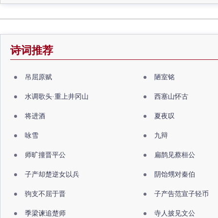
诗词推荐
吊屈原赋
陋室铭
水调歌头·重上井冈山
西塞山怀古
将进酒
夏夜叹
咏雪
九辩
师旷撞晋平公
扁鹊见蔡桓公
子产却楚逆女以兵
阴饴甥对秦伯
驹支不屈于晋
子产告范宣子轻币
季梁谏追楚师
寺人披见文公