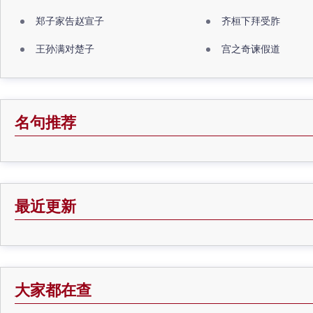
郑子家告赵宣子
齐桓下拜受胙
王孙满对楚子
宫之奇谏假道
名句推荐
最近更新
大家都在查