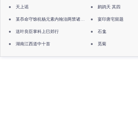
天上谣
鹧鸪天 其四
某忝命守馀杭杨元素内翰洎两禁诸公出祖佛寺
宴印唐宅留题
送叶良臣掌科上巳郊行
石龛
湖南江西道中十首
觅菊