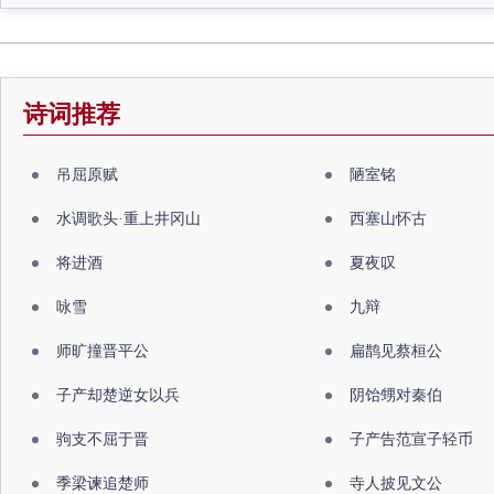
诗词推荐
吊屈原赋
陋室铭
水调歌头·重上井冈山
西塞山怀古
将进酒
夏夜叹
咏雪
九辩
师旷撞晋平公
扁鹊见蔡桓公
子产却楚逆女以兵
阴饴甥对秦伯
驹支不屈于晋
子产告范宣子轻币
季梁谏追楚师
寺人披见文公