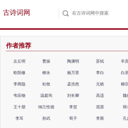
古诗词网
作者推荐
左丘明
曹操
陶渊明
苏轼
辛
欧阳修
柳永
杨万里
李白
白
李商隐
杜牧
孟浩然
元稹
柳
韦应物
温庭筠
刘长卿
高适
魏
王十朋
纳兰性德
李贺
屈原
韩
李耳
孙武
荀子
李斯
孔