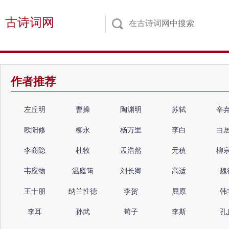
古诗词网
作者推荐
左丘明
曹操
陶渊明
苏轼
辛
欧阳修
柳永
杨万里
李白
白
李商隐
杜牧
孟浩然
元稹
柳
韦应物
温庭筠
刘长卿
高适
魏
王十朋
纳兰性德
李贺
屈原
韩
李耳
孙武
荀子
李斯
孔