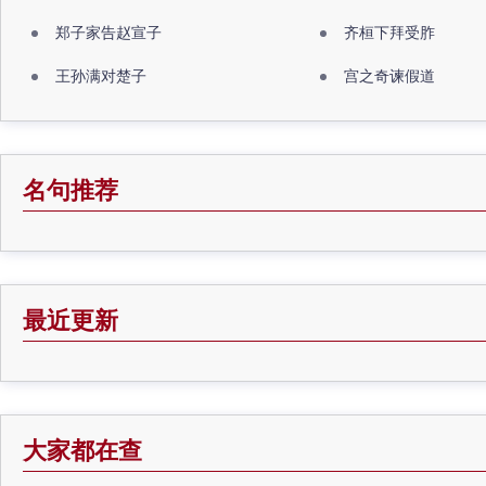
郑子家告赵宣子
齐桓下拜受胙
王孙满对楚子
宫之奇谏假道
名句推荐
最近更新
大家都在查