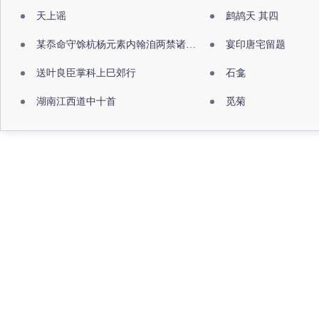
天上谣
鹧鸪天 其四
某忝命守馀杭杨元素内翰洎两禁诸公出祖佛寺
宴印唐宅留题
送叶良臣掌科上巳郊行
石龛
湖南江西道中十首
觅菊