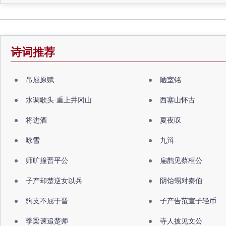
诗词推荐
吊屈原赋
陋室铭
水调歌头·重上井冈山
西塞山怀古
将进酒
夏夜叹
咏雪
九辩
师旷撞晋平公
扁鹊见蔡桓公
子产却楚逆女以兵
阴饴甥对秦伯
驹支不屈于晋
子产告范宣子轻币
季梁谏追楚师
寺人披见文公