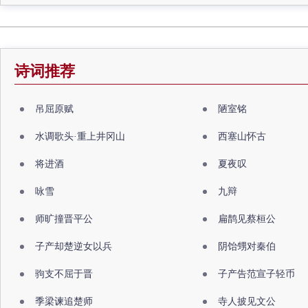
诗词推荐
吊屈原赋
陋室铭
水调歌头·重上井冈山
西塞山怀古
将进酒
夏夜叹
咏雪
九辩
师旷撞晋平公
扁鹊见蔡桓公
子产却楚逆女以兵
阴饴甥对秦伯
驹支不屈于晋
子产告范宣子轻币
季梁谏追楚师
寺人披见文公