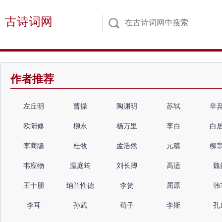
古诗词网
作者推荐
左丘明
曹操
陶渊明
苏轼
辛
欧阳修
柳永
杨万里
李白
白
李商隐
杜牧
孟浩然
元稹
柳
韦应物
温庭筠
刘长卿
高适
魏
王十朋
纳兰性德
李贺
屈原
韩
李耳
孙武
荀子
李斯
孔