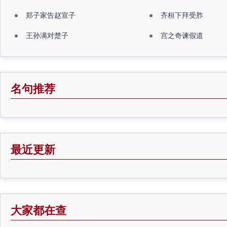
郑子家告赵宣子
齐桓下拜受胙
王孙满对楚子
宫之奇谏假道
名句推荐
最近更新
大家都在查