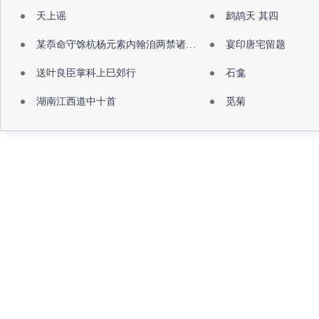
天上谣
鹧鸪天 其四
某忝命守馀杭杨元素内翰洎两禁诸公出祖佛寺
宴印唐宅留题
送叶良臣掌科上巳郊行
石龛
湖南江西道中十首
觅菊