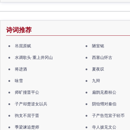
诗词推荐
吊屈原赋
陋室铭
水调歌头·重上井冈山
西塞山怀古
将进酒
夏夜叹
咏雪
九辩
师旷撞晋平公
扁鹊见蔡桓公
子产却楚逆女以兵
阴饴甥对秦伯
驹支不屈于晋
子产告范宣子轻币
季梁谏追楚师
寺人披见文公