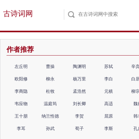
古诗词网
作者推荐
左丘明
曹操
陶渊明
苏轼
辛
欧阳修
柳永
杨万里
李白
白
李商隐
杜牧
孟浩然
元稹
柳
韦应物
温庭筠
刘长卿
高适
魏
王十朋
纳兰性德
李贺
屈原
韩
李耳
孙武
荀子
李斯
孔