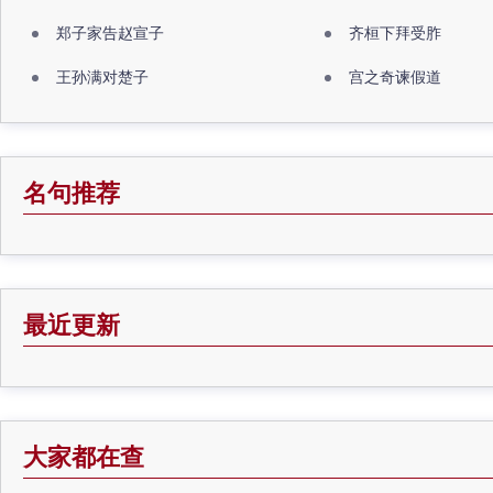
郑子家告赵宣子
齐桓下拜受胙
王孙满对楚子
宫之奇谏假道
名句推荐
最近更新
大家都在查