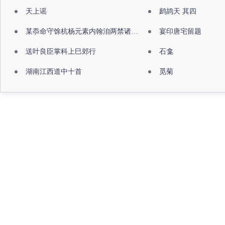
天上谣
鹧鸪天 其四
某忝命守馀杭杨元素内翰洎两禁诸公出祖佛寺
宴印唐宅留题
送叶良臣掌科上巳郊行
石龛
湖南江西道中十首
觅菊