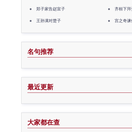
郑子家告赵宣子
齐桓下拜
王孙满对楚子
宫之奇谏
名句推荐
最近更新
大家都在查