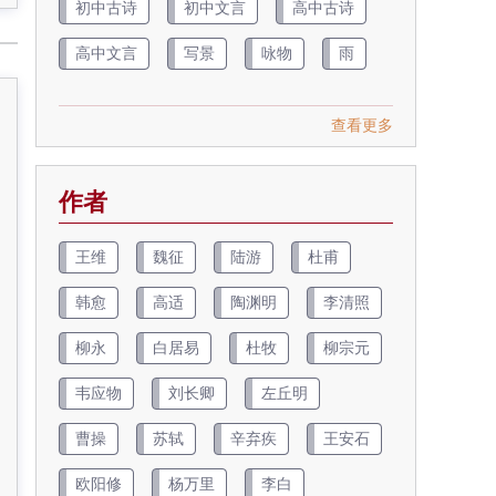
初中古诗
初中文言
高中古诗
高中文言
写景
咏物
雨
查看更多
作者
王维
魏征
陆游
杜甫
韩愈
高适
陶渊明
李清照
柳永
白居易
杜牧
柳宗元
韦应物
刘长卿
左丘明
曹操
苏轼
辛弃疾
王安石
欧阳修
杨万里
李白