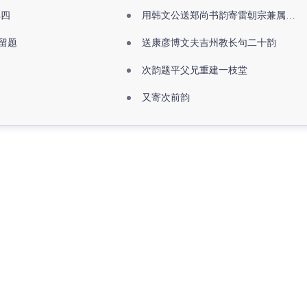
其四
用韩文公送郑尚书韵寄雷朝宗兼属欧阳全真
留题
送康彦博文夫吉州教长句二十韵
次韵题平父兄重建一枝堂
又寄次前韵