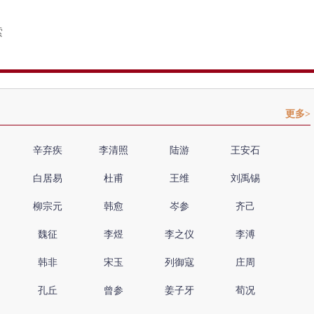
更多>
辛弃疾
李清照
陆游
王安石
白居易
杜甫
王维
刘禹锡
柳宗元
韩愈
岑参
齐己
魏征
李煜
李之仪
李溥
韩非
宋玉
列御寇
庄周
孔丘
曾参
姜子牙
荀况