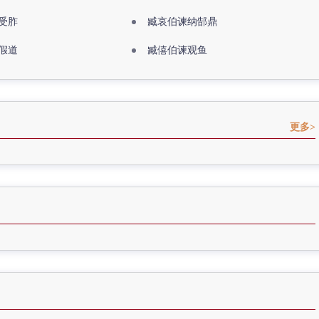
受胙
臧哀伯谏纳郜鼎
假道
臧僖伯谏观鱼
更多>