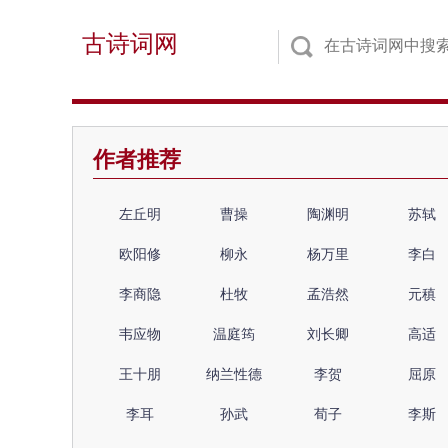
古诗词网
作者推荐
左丘明
曹操
陶渊明
苏轼
欧阳修
柳永
杨万里
李白
李商隐
杜牧
孟浩然
元稹
韦应物
温庭筠
刘长卿
高适
王十朋
纳兰性德
李贺
屈原
李耳
孙武
荀子
李斯