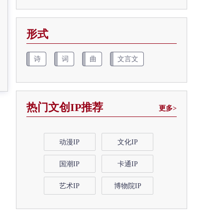
形式
诗
词
曲
文言文
热门文创IP推荐
更多>
动漫IP
文化IP
国潮IP
卡通IP
艺术IP
博物院IP