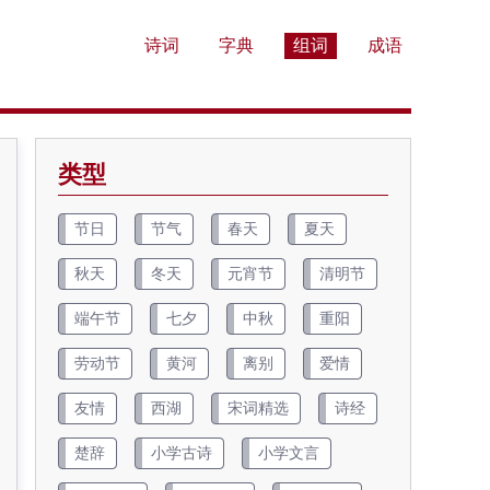
诗词
字典
组词
成语
类型
节日
节气
春天
夏天
秋天
冬天
元宵节
清明节
端午节
七夕
中秋
重阳
劳动节
黄河
离别
爱情
友情
西湖
宋词精选
诗经
楚辞
小学古诗
小学文言