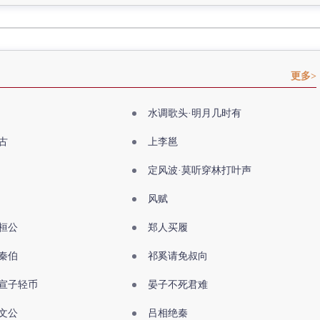
更多>
水调歌头·明月几时有
古
上李邕
定风波·莫听穿林打叶声
风赋
桓公
郑人买履
秦伯
祁奚请免叔向
宣子轻币
晏子不死君难
文公
吕相绝秦