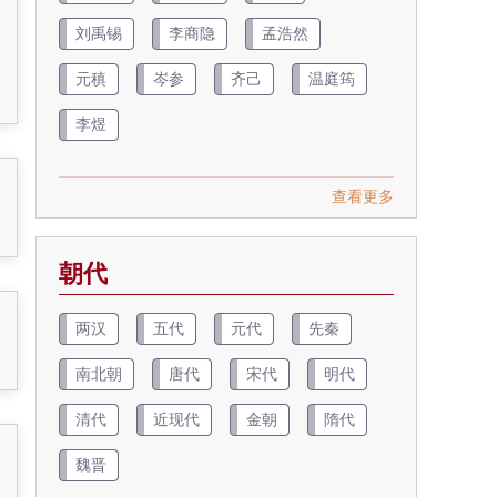
刘禹锡
李商隐
孟浩然
元稹
岑参
齐己
温庭筠
李煜
查看更多
朝代
两汉
五代
元代
先秦
南北朝
唐代
宋代
明代
清代
近现代
金朝
隋代
魏晋