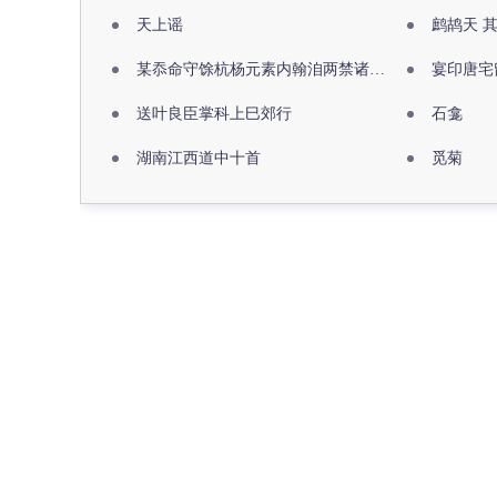
天上谣
鹧鸪天 
某忝命守馀杭杨元素内翰洎两禁诸公出祖佛寺
宴印唐宅
送叶良臣掌科上巳郊行
石龛
湖南江西道中十首
觅菊