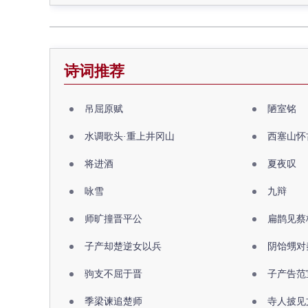
诗词推荐
吊屈原赋
陋室铭
水调歌头·重上井冈山
西塞山怀
将进酒
夏夜叹
咏雪
九辩
师旷撞晋平公
扁鹊见蔡
子产却楚逆女以兵
阴饴甥对
驹支不屈于晋
子产告范
季梁谏追楚师
寺人披见