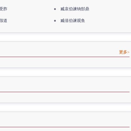
受胙
臧哀伯谏纳郜鼎
假道
臧僖伯谏观鱼
更多>