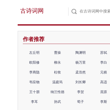
古诗词网
作者推荐
左丘明
曹操
陶渊明
苏轼
欧阳修
柳永
杨万里
李白
李商隐
杜牧
孟浩然
元稹
韦应物
温庭筠
刘长卿
高适
王十朋
纳兰性德
李贺
屈原
李耳
孙武
荀子
李斯