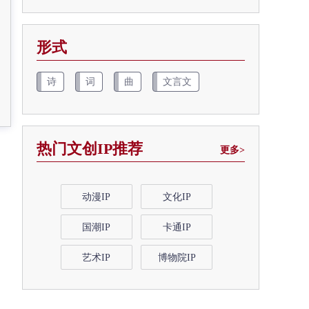
形式
诗
词
曲
文言文
热门文创IP推荐
更多>
动漫IP
文化IP
国潮IP
卡通IP
艺术IP
博物院IP