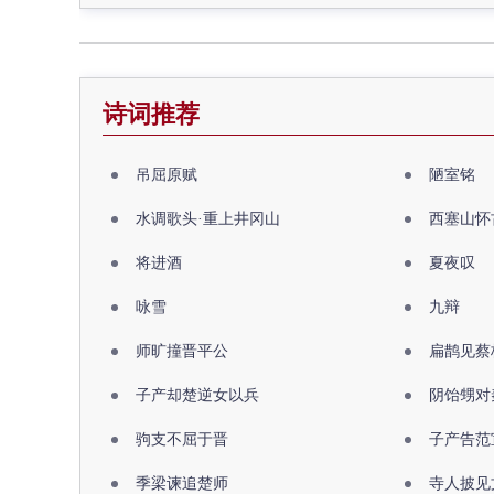
诗词推荐
吊屈原赋
陋室铭
水调歌头·重上井冈山
西塞山怀
将进酒
夏夜叹
咏雪
九辩
师旷撞晋平公
扁鹊见蔡
子产却楚逆女以兵
阴饴甥对
驹支不屈于晋
子产告范
季梁谏追楚师
寺人披见