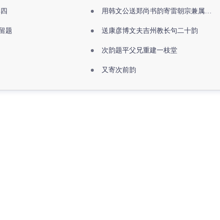
其四
用韩文公送郑尚书韵寄雷朝宗兼属欧阳全真
留题
送康彦博文夫吉州教长句二十韵
次韵题平父兄重建一枝堂
又寄次前韵