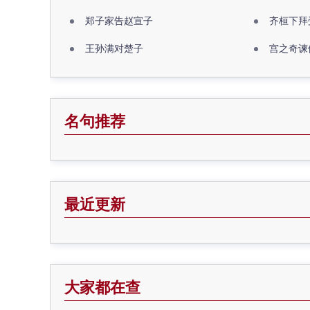
郑子家告赵宣子
齐桓下拜
王孙满对楚子
宫之奇谏
名句推荐
最近更新
大家都在查