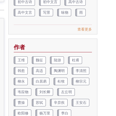
初中古诗
初中文言
高中古诗
高中文言
写景
咏物
雨
查看更多
作者
王维
魏征
陆游
杜甫
韩愈
高适
陶渊明
李清照
柳永
白居易
杜牧
柳宗元
韦应物
刘长卿
左丘明
曹操
苏轼
辛弃疾
王安石
欧阳修
杨万里
李白