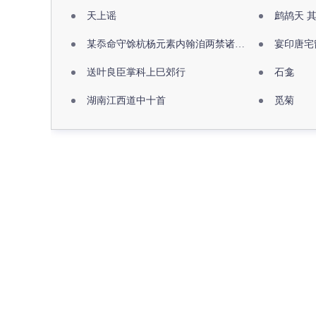
天上谣
鹧鸪天 
某忝命守馀杭杨元素内翰洎两禁诸公出祖佛寺
宴印唐宅
送叶良臣掌科上巳郊行
石龛
湖南江西道中十首
觅菊