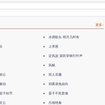
更多>
水调歌头·明月几时有
古
上李邕
定风波·莫听穿林打叶声
风赋
桓公
郑人买履
秦伯
祁奚请免叔向
宣子轻币
晏子不死君难
文公
吕相绝秦