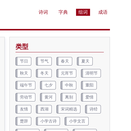
诗词
字典
组词
成语
类型
节日
节气
春天
夏天
秋天
冬天
元宵节
清明节
端午节
七夕
中秋
重阳
劳动节
黄河
离别
爱情
友情
西湖
宋词精选
诗经
楚辞
小学古诗
小学文言