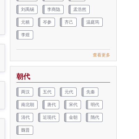
刘禹锡
李商隐
孟浩然
元稹
岑参
齐己
温庭筠
李煜
查看更多
朝代
两汉
五代
元代
先秦
南北朝
唐代
宋代
明代
清代
近现代
金朝
隋代
魏晋