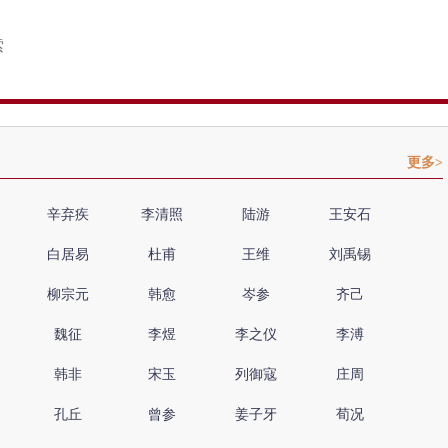
更多>
辛弃疾
李清照
陆游
王安石
白居易
杜甫
王维
刘禹锡
柳宗元
韩愈
岑参
齐己
魏征
李煜
李之仪
李溥
韩非
宋玉
列御寇
庄周
孔丘
曾参
姜子牙
荀况