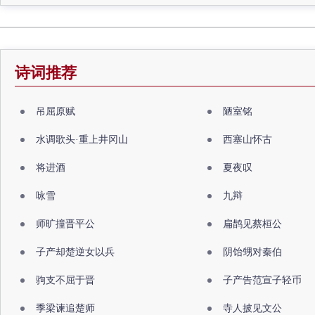
诗词推荐
吊屈原赋
陋室铭
水调歌头·重上井冈山
西塞山怀古
将进酒
夏夜叹
咏雪
九辩
师旷撞晋平公
扁鹊见蔡桓公
子产却楚逆女以兵
阴饴甥对秦伯
驹支不屈于晋
子产告范宣子轻币
季梁谏追楚师
寺人披见文公