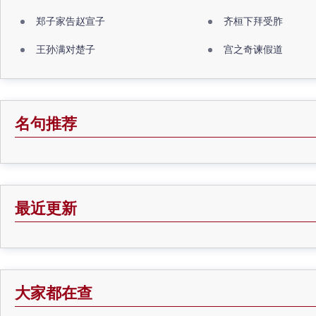
郑子家告赵宣子
齐桓下拜受胙
王孙满对楚子
宫之奇谏假道
名句推荐
最近更新
大家都在查