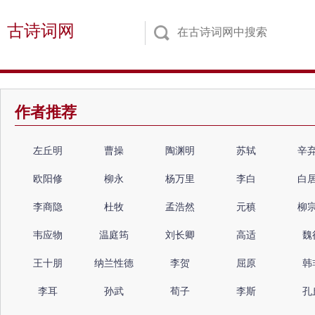
古诗词网
作者推荐
左丘明
曹操
陶渊明
苏轼
辛
欧阳修
柳永
杨万里
李白
白
李商隐
杜牧
孟浩然
元稹
柳
韦应物
温庭筠
刘长卿
高适
魏
王十朋
纳兰性德
李贺
屈原
韩
李耳
孙武
荀子
李斯
孔