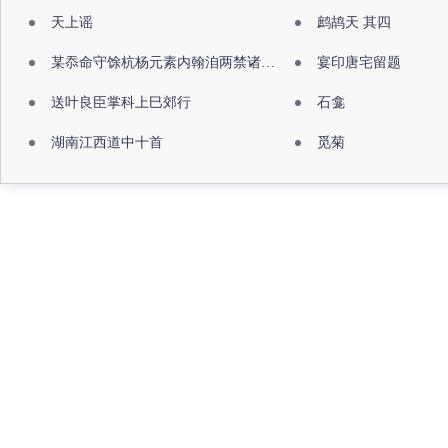
天上谣
鹧鸪天 其四
某忝命守馀杭杨元素内翰洎两禁诸公出祖佛寺
宴印唐宅留题
送叶良臣掌科上巳郊行
石龛
湖南江西道中十首
觅菊