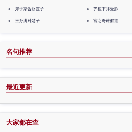
郑子家告赵宣子
齐桓下拜受胙
王孙满对楚子
宫之奇谏假道
名句推荐
最近更新
大家都在查