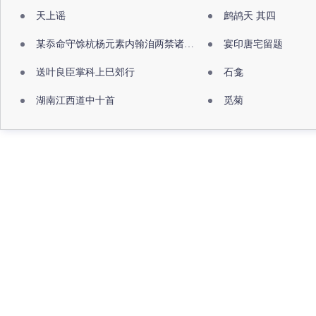
天上谣
鹧鸪天 其四
某忝命守馀杭杨元素内翰洎两禁诸公出祖佛寺
宴印唐宅留题
送叶良臣掌科上巳郊行
石龛
湖南江西道中十首
觅菊