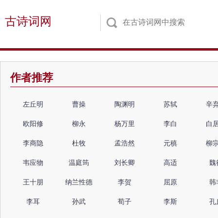
古诗词网
作者推荐
左丘明
曹操
陶渊明
苏轼
辛
欧阳修
柳永
杨万里
李白
白
李商隐
杜牧
孟浩然
元稹
柳
韦应物
温庭筠
刘长卿
高适
魏
王十朋
纳兰性德
李贺
屈原
韩
李耳
孙武
荀子
李斯
孔