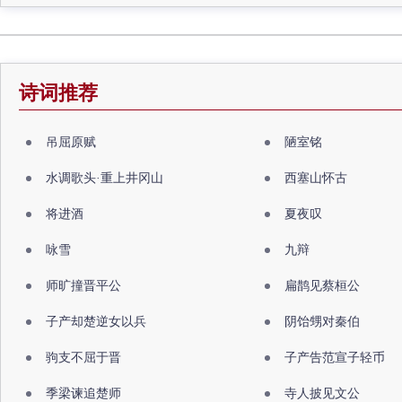
诗词推荐
吊屈原赋
陋室铭
水调歌头·重上井冈山
西塞山怀古
将进酒
夏夜叹
咏雪
九辩
师旷撞晋平公
扁鹊见蔡桓公
子产却楚逆女以兵
阴饴甥对秦伯
驹支不屈于晋
子产告范宣子轻币
季梁谏追楚师
寺人披见文公