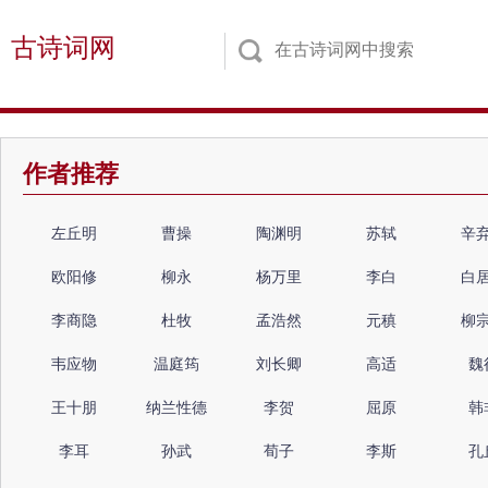
古诗词网
作者推荐
左丘明
曹操
陶渊明
苏轼
辛
欧阳修
柳永
杨万里
李白
白
李商隐
杜牧
孟浩然
元稹
柳
韦应物
温庭筠
刘长卿
高适
魏
王十朋
纳兰性德
李贺
屈原
韩
李耳
孙武
荀子
李斯
孔