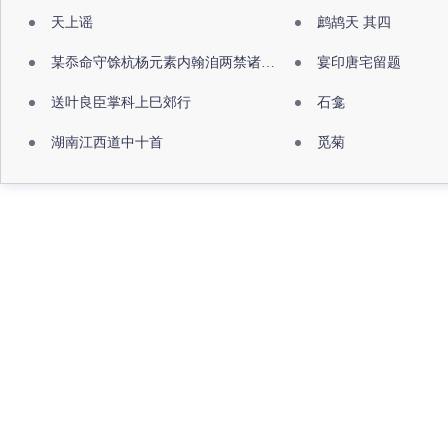
天上谣
鹧鸪天 其四
某忝命守馀杭杨元素内翰洎两禁诸公出祖佛寺
宴印唐宅留题
送叶良臣掌科上巳郊行
石龛
湖南江西道中十首
觅菊