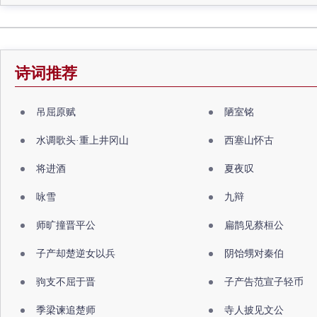
诗词推荐
吊屈原赋
陋室铭
水调歌头·重上井冈山
西塞山怀古
将进酒
夏夜叹
咏雪
九辩
师旷撞晋平公
扁鹊见蔡桓公
子产却楚逆女以兵
阴饴甥对秦伯
驹支不屈于晋
子产告范宣子轻币
季梁谏追楚师
寺人披见文公