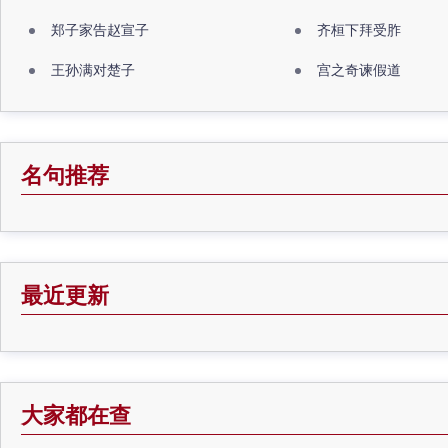
郑子家告赵宣子
齐桓下拜受胙
王孙满对楚子
宫之奇谏假道
名句推荐
最近更新
大家都在查