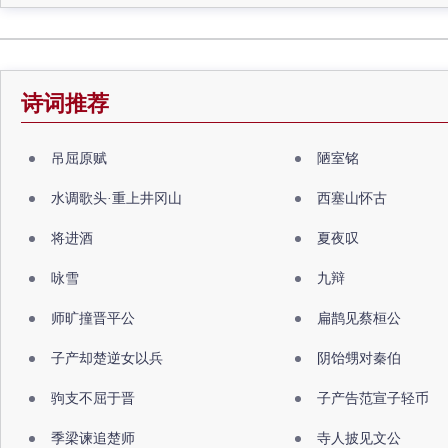
诗词推荐
吊屈原赋
陋室铭
水调歌头·重上井冈山
西塞山怀古
将进酒
夏夜叹
咏雪
九辩
师旷撞晋平公
扁鹊见蔡桓公
子产却楚逆女以兵
阴饴甥对秦伯
驹支不屈于晋
子产告范宣子轻币
季梁谏追楚师
寺人披见文公