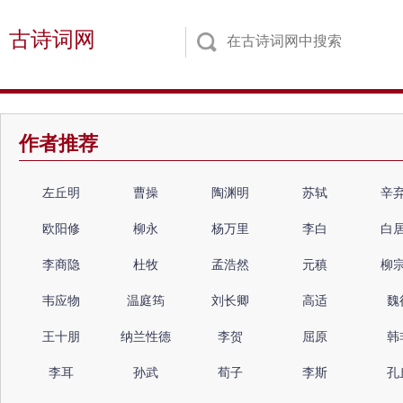
古诗词网
作者推荐
左丘明
曹操
陶渊明
苏轼
辛
欧阳修
柳永
杨万里
李白
白
李商隐
杜牧
孟浩然
元稹
柳
韦应物
温庭筠
刘长卿
高适
魏
王十朋
纳兰性德
李贺
屈原
韩
李耳
孙武
荀子
李斯
孔