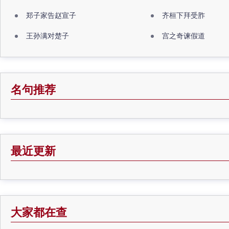
郑子家告赵宣子
齐桓下拜受胙
王孙满对楚子
宫之奇谏假道
名句推荐
最近更新
大家都在查