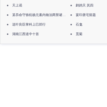
天上谣
鹧鸪天 其四
某忝命守馀杭杨元素内翰洎两禁诸公出祖佛寺
宴印唐宅留题
送叶良臣掌科上巳郊行
石龛
湖南江西道中十首
觅菊