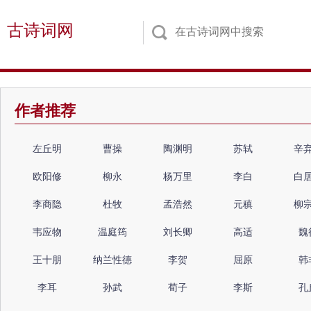
古诗词网
作者推荐
左丘明
曹操
陶渊明
苏轼
辛
欧阳修
柳永
杨万里
李白
白
李商隐
杜牧
孟浩然
元稹
柳
韦应物
温庭筠
刘长卿
高适
魏
王十朋
纳兰性德
李贺
屈原
韩
李耳
孙武
荀子
李斯
孔