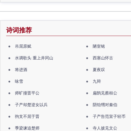
诗词推荐
吊屈原赋
陋室铭
水调歌头·重上井冈山
西塞山怀古
将进酒
夏夜叹
咏雪
九辩
师旷撞晋平公
扁鹊见蔡桓公
子产却楚逆女以兵
阴饴甥对秦伯
驹支不屈于晋
子产告范宣子轻币
季梁谏追楚师
寺人披见文公