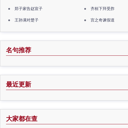
郑子家告赵宣子
齐桓下拜受胙
王孙满对楚子
宫之奇谏假道
名句推荐
最近更新
大家都在查