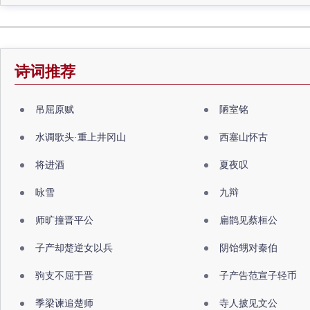
诗词推荐
吊屈原赋
陋室铭
水调歌头·重上井冈山
西塞山怀古
将进酒
夏夜叹
咏雪
九辩
师旷撞晋平公
扁鹊见蔡桓公
子产却楚逆女以兵
阴饴甥对秦伯
驹支不屈于晋
子产告范宣子轻币
季梁谏追楚师
寺人披见文公