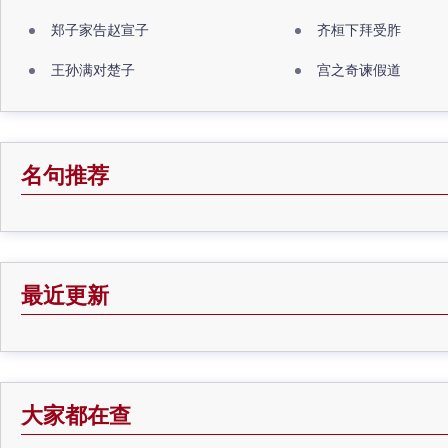
郑子家告赵宣子
齐桓下拜受胙
王孙满对楚子
宫之奇谏假道
名句推荐
最近更新
大家都在查