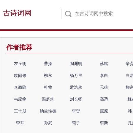
古诗词网
作者推荐
左丘明
曹操
陶渊明
苏轼
辛
欧阳修
柳永
杨万里
李白
白
李商隐
杜牧
孟浩然
元稹
柳
韦应物
温庭筠
刘长卿
高适
魏
王十朋
纳兰性德
李贺
屈原
韩
李耳
孙武
荀子
李斯
孔