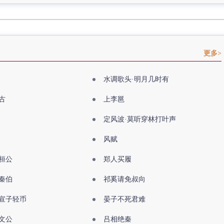
更多>
水调歌头·明月几时有
古
上李邕
定风波·莫听穿林打叶声
风赋
桓公
郑人买履
秦伯
祁奚请免叔向
宣子轻币
晏子不死君难
文公
吕相绝秦