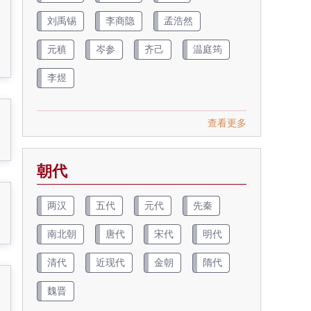
刘禹锡
李商隐
孟浩然
元稹
岑参
齐己
温庭筠
李煜
查看更多
朝代
两汉
五代
元代
先秦
南北朝
唐代
宋代
明代
清代
近现代
金朝
隋代
魏晋