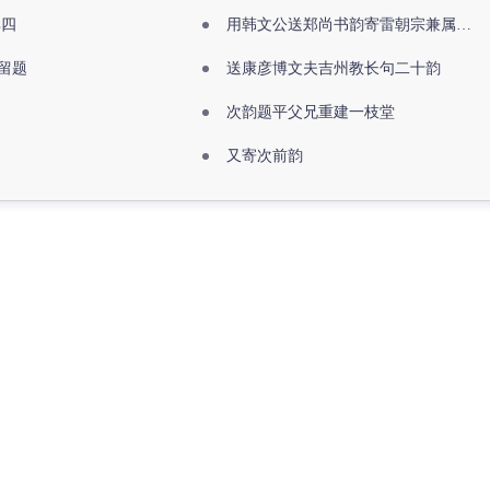
其四
用韩文公送郑尚书韵寄雷朝宗兼属欧阳全真
留题
送康彦博文夫吉州教长句二十韵
次韵题平父兄重建一枝堂
又寄次前韵