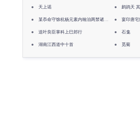
天上谣
鹧鸪天 
某忝命守馀杭杨元素内翰洎两禁诸公出祖佛寺
宴印唐宅
送叶良臣掌科上巳郊行
石龛
湖南江西道中十首
觅菊