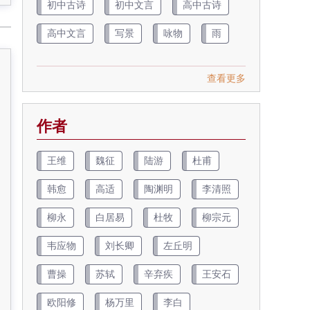
初中古诗
初中文言
高中古诗
高中文言
写景
咏物
雨
查看更多
作者
王维
魏征
陆游
杜甫
韩愈
高适
陶渊明
李清照
柳永
白居易
杜牧
柳宗元
韦应物
刘长卿
左丘明
曹操
苏轼
辛弃疾
王安石
欧阳修
杨万里
李白