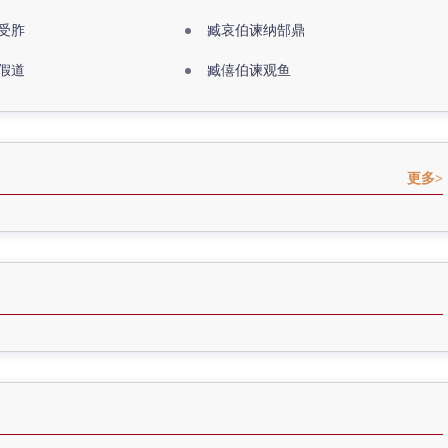
受胙
臧哀伯谏纳郜鼎
假道
臧僖伯谏观鱼
更多>