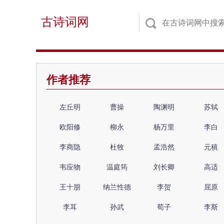
古诗词网
作者推荐
左丘明
曹操
陶渊明
苏轼
欧阳修
柳永
杨万里
李白
李商隐
杜牧
孟浩然
元稹
韦应物
温庭筠
刘长卿
高适
王十朋
纳兰性德
李贺
屈原
李耳
孙武
荀子
李斯