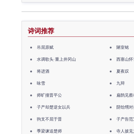
诗词推荐
吊屈原赋
陋室铭
水调歌头·重上井冈山
西塞山怀
将进酒
夏夜叹
咏雪
九辩
师旷撞晋平公
扁鹊见蔡
子产却楚逆女以兵
阴饴甥对
驹支不屈于晋
子产告范
季梁谏追楚师
寺人披见