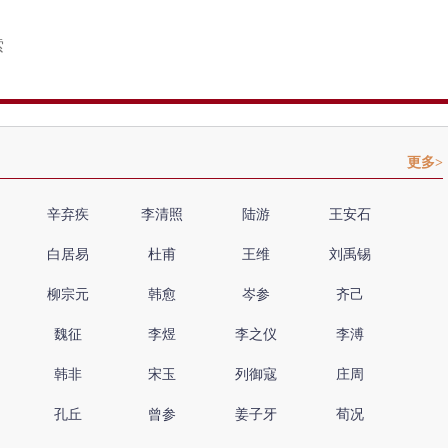
更多>
辛弃疾
李清照
陆游
王安石
白居易
杜甫
王维
刘禹锡
柳宗元
韩愈
岑参
齐己
魏征
李煜
李之仪
李溥
韩非
宋玉
列御寇
庄周
孔丘
曾参
姜子牙
荀况