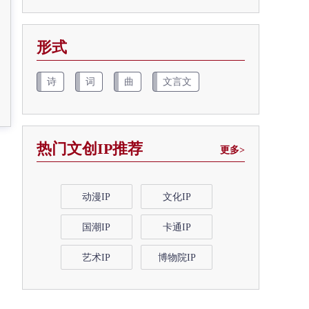
形式
诗
词
曲
文言文
热门文创IP推荐
更多>
动漫IP
文化IP
国潮IP
卡通IP
艺术IP
博物院IP