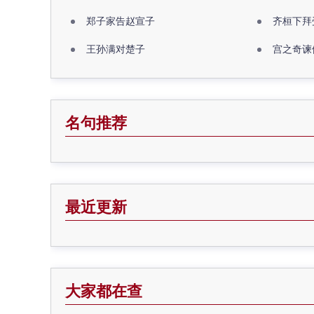
郑子家告赵宣子
齐桓下拜
王孙满对楚子
宫之奇谏
名句推荐
最近更新
大家都在查