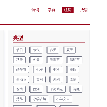
诗词
字典
组词
成语
类型
节日
节气
春天
夏天
秋天
冬天
元宵节
清明节
端午节
七夕
中秋
重阳
劳动节
黄河
离别
爱情
友情
西湖
宋词精选
诗经
楚辞
小学古诗
小学文言