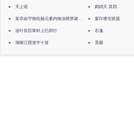
天上谣
鹧鸪天 其四
某忝命守馀杭杨元素内翰洎两禁诸公出祖佛寺
宴印唐宅留题
送叶良臣掌科上巳郊行
石龛
湖南江西道中十首
觅菊