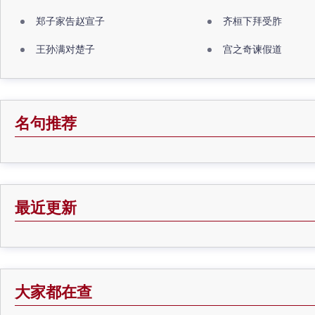
郑子家告赵宣子
齐桓下拜受胙
王孙满对楚子
宫之奇谏假道
名句推荐
最近更新
大家都在查