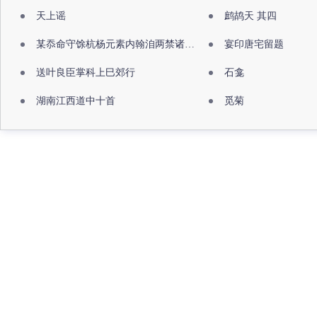
天上谣
鹧鸪天 其四
某忝命守馀杭杨元素内翰洎两禁诸公出祖佛寺
宴印唐宅留题
送叶良臣掌科上巳郊行
石龛
湖南江西道中十首
觅菊