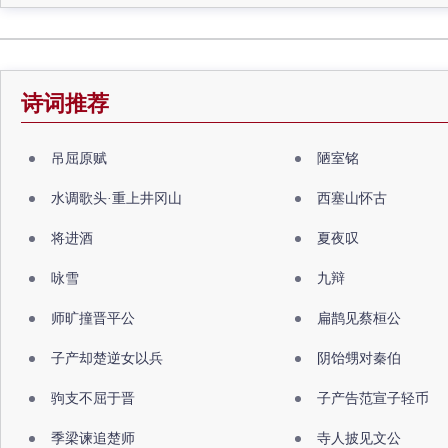
诗词推荐
吊屈原赋
陋室铭
水调歌头·重上井冈山
西塞山怀古
将进酒
夏夜叹
咏雪
九辩
师旷撞晋平公
扁鹊见蔡桓公
子产却楚逆女以兵
阴饴甥对秦伯
驹支不屈于晋
子产告范宣子轻币
季梁谏追楚师
寺人披见文公