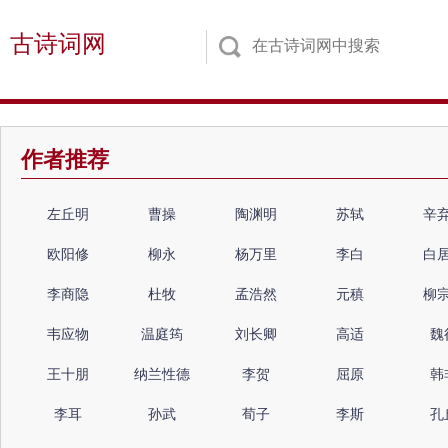
古诗词网
作者推荐
左丘明
曹操
陶渊明
苏轼
辛
欧阳修
柳永
杨万里
李白
白
李商隐
杜牧
孟浩然
元稹
柳
韦应物
温庭筠
刘长卿
高适
魏
王十朋
纳兰性德
李贺
屈原
韩
李耳
孙武
荀子
李斯
孔