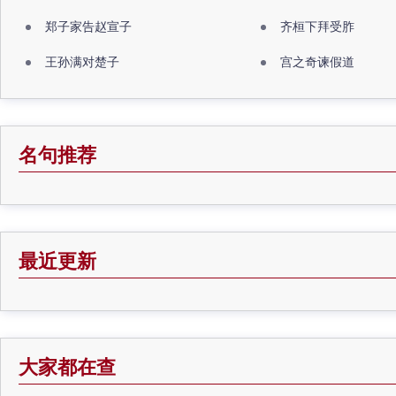
郑子家告赵宣子
齐桓下拜受胙
王孙满对楚子
宫之奇谏假道
名句推荐
最近更新
大家都在查