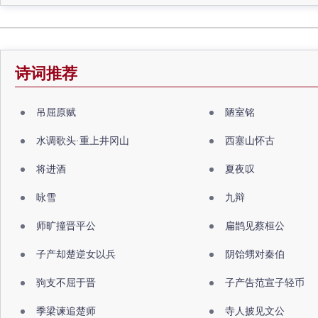
诗词推荐
吊屈原赋
陋室铭
水调歌头·重上井冈山
西塞山怀古
将进酒
夏夜叹
咏雪
九辩
师旷撞晋平公
扁鹊见蔡桓公
子产却楚逆女以兵
阴饴甥对秦伯
驹支不屈于晋
子产告范宣子轻币
季梁谏追楚师
寺人披见文公