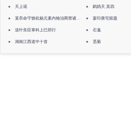
天上谣
鹧鸪天 其四
某忝命守馀杭杨元素内翰洎两禁诸公出祖佛寺
宴印唐宅留题
送叶良臣掌科上巳郊行
石龛
湖南江西道中十首
觅菊