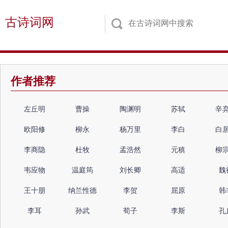
古诗词网
作者推荐
左丘明
曹操
陶渊明
苏轼
辛
欧阳修
柳永
杨万里
李白
白
李商隐
杜牧
孟浩然
元稹
柳
韦应物
温庭筠
刘长卿
高适
魏
王十朋
纳兰性德
李贺
屈原
韩
李耳
孙武
荀子
李斯
孔