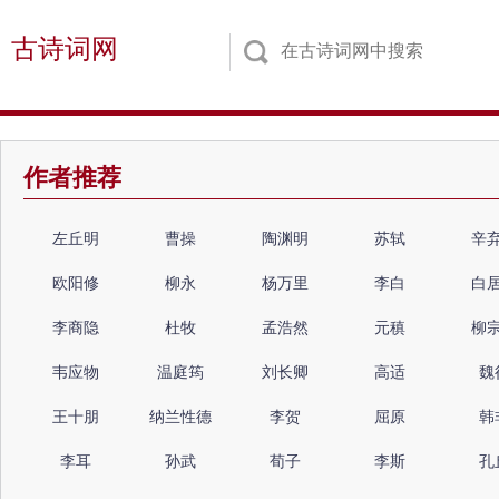
古诗词网
作者推荐
左丘明
曹操
陶渊明
苏轼
辛
欧阳修
柳永
杨万里
李白
白
李商隐
杜牧
孟浩然
元稹
柳
韦应物
温庭筠
刘长卿
高适
魏
王十朋
纳兰性德
李贺
屈原
韩
李耳
孙武
荀子
李斯
孔