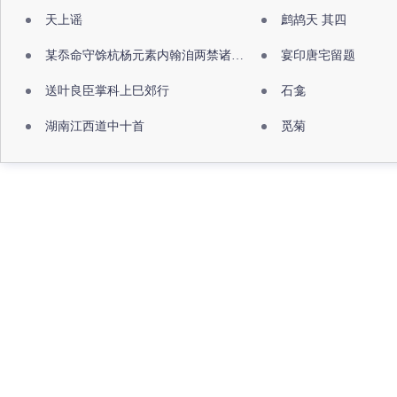
天上谣
鹧鸪天 其四
某忝命守馀杭杨元素内翰洎两禁诸公出祖佛寺
宴印唐宅留题
送叶良臣掌科上巳郊行
石龛
湖南江西道中十首
觅菊