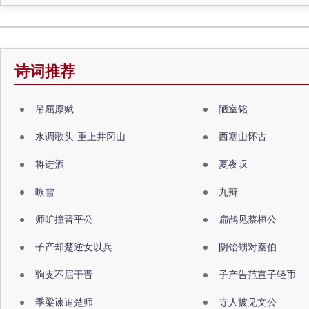
诗词推荐
吊屈原赋
陋室铭
水调歌头·重上井冈山
西塞山怀古
将进酒
夏夜叹
咏雪
九辩
师旷撞晋平公
扁鹊见蔡桓公
子产却楚逆女以兵
阴饴甥对秦伯
驹支不屈于晋
子产告范宣子轻币
季梁谏追楚师
寺人披见文公