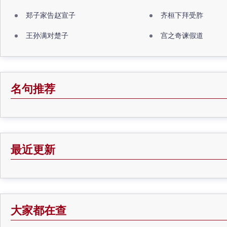
郑子家告赵宣子
齐桓下拜受胙
王孙满对楚子
宫之奇谏假道
名句推荐
最近更新
大家都在查