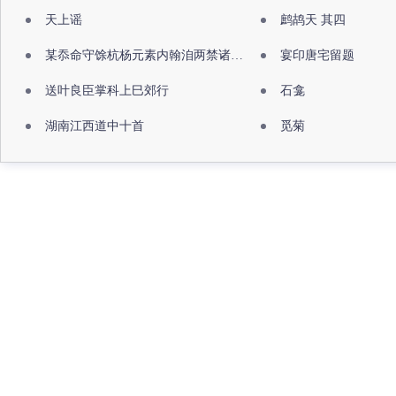
天上谣
鹧鸪天 其四
某忝命守馀杭杨元素内翰洎两禁诸公出祖佛寺
宴印唐宅留题
送叶良臣掌科上巳郊行
石龛
湖南江西道中十首
觅菊