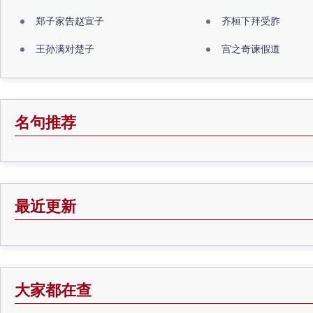
郑子家告赵宣子
齐桓下拜受胙
王孙满对楚子
宫之奇谏假道
名句推荐
最近更新
大家都在查