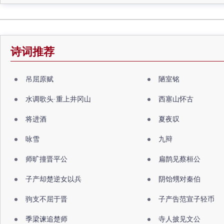
诗词推荐
吊屈原赋
陋室铭
水调歌头·重上井冈山
西塞山怀古
将进酒
夏夜叹
咏雪
九辩
师旷撞晋平公
扁鹊见蔡桓公
子产却楚逆女以兵
阴饴甥对秦伯
驹支不屈于晋
子产告范宣子轻币
季梁谏追楚师
寺人披见文公