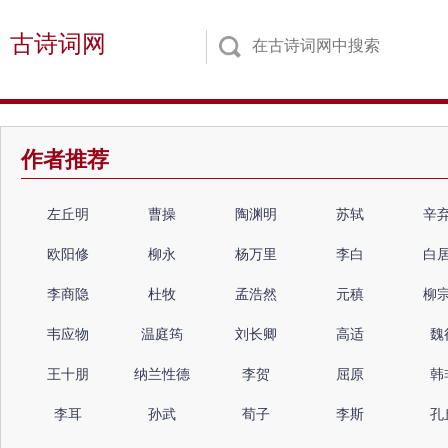
古诗词网
作者推荐
左丘明
曹操
陶渊明
苏轼
辛
欧阳修
柳永
杨万里
李白
白
李商隐
杜牧
孟浩然
元稹
柳
韦应物
温庭筠
刘长卿
高适
魏
王十朋
纳兰性德
李贺
屈原
韩
李耳
孙武
荀子
李斯
孔