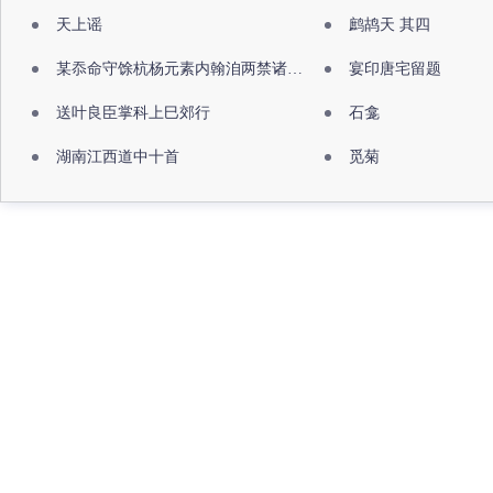
天上谣
鹧鸪天 其四
某忝命守馀杭杨元素内翰洎两禁诸公出祖佛寺
宴印唐宅留题
送叶良臣掌科上巳郊行
石龛
湖南江西道中十首
觅菊