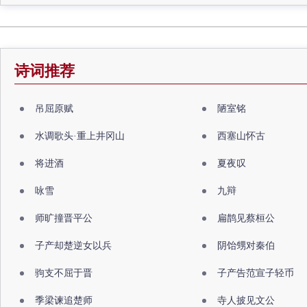
诗词推荐
吊屈原赋
陋室铭
水调歌头·重上井冈山
西塞山怀古
将进酒
夏夜叹
咏雪
九辩
师旷撞晋平公
扁鹊见蔡桓公
子产却楚逆女以兵
阴饴甥对秦伯
驹支不屈于晋
子产告范宣子轻币
季梁谏追楚师
寺人披见文公