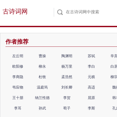
古诗词网
作者推荐
左丘明
曹操
陶渊明
苏轼
辛
欧阳修
柳永
杨万里
李白
白
李商隐
杜牧
孟浩然
元稹
柳
韦应物
温庭筠
刘长卿
高适
魏
王十朋
纳兰性德
李贺
屈原
韩
李耳
孙武
荀子
李斯
孔