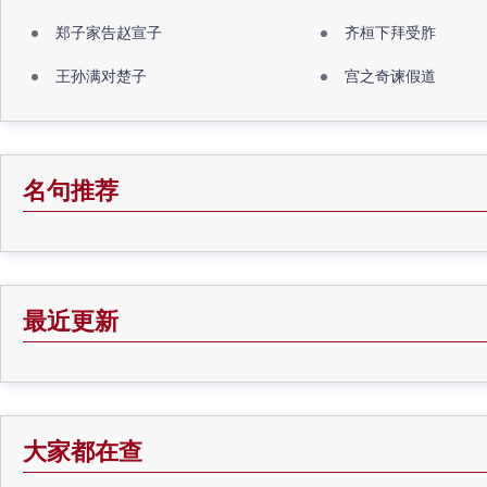
郑子家告赵宣子
齐桓下拜受胙
王孙满对楚子
宫之奇谏假道
名句推荐
最近更新
大家都在查