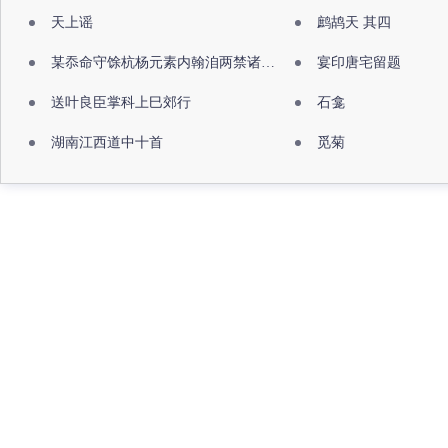
天上谣
鹧鸪天 其四
某忝命守馀杭杨元素内翰洎两禁诸公出祖佛寺
宴印唐宅留题
送叶良臣掌科上巳郊行
石龛
湖南江西道中十首
觅菊