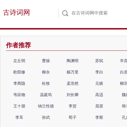
古诗词网
作者推荐
左丘明
曹操
陶渊明
苏轼
辛
欧阳修
柳永
杨万里
李白
白
李商隐
杜牧
孟浩然
元稹
柳
韦应物
温庭筠
刘长卿
高适
魏
王十朋
纳兰性德
李贺
屈原
韩
李耳
孙武
荀子
李斯
孔