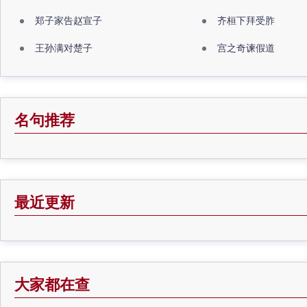
郑子家告赵宣子
齐桓下拜受胙
王孙满对楚子
宫之奇谏假道
名句推荐
最近更新
大家都在查