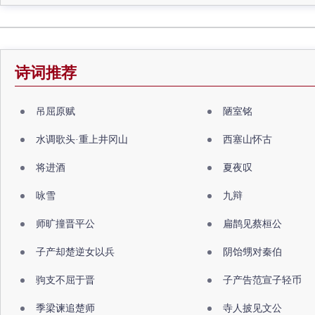
诗词推荐
吊屈原赋
陋室铭
水调歌头·重上井冈山
西塞山怀古
将进酒
夏夜叹
咏雪
九辩
师旷撞晋平公
扁鹊见蔡桓公
子产却楚逆女以兵
阴饴甥对秦伯
驹支不屈于晋
子产告范宣子轻币
季梁谏追楚师
寺人披见文公