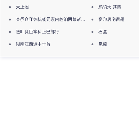
天上谣
鹧鸪天 其四
某忝命守馀杭杨元素内翰洎两禁诸公出祖佛寺
宴印唐宅留题
送叶良臣掌科上巳郊行
石龛
湖南江西道中十首
觅菊