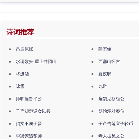
诗词推荐
吊屈原赋
陋室铭
水调歌头·重上井冈山
西塞山怀古
将进酒
夏夜叹
咏雪
九辩
师旷撞晋平公
扁鹊见蔡桓公
子产却楚逆女以兵
阴饴甥对秦伯
驹支不屈于晋
子产告范宣子轻币
季梁谏追楚师
寺人披见文公