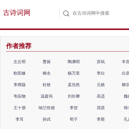
古诗词网
作者推荐
左丘明
曹操
陶渊明
苏轼
辛
欧阳修
柳永
杨万里
李白
白
李商隐
杜牧
孟浩然
元稹
柳
韦应物
温庭筠
刘长卿
高适
魏
王十朋
纳兰性德
李贺
屈原
韩
李耳
孙武
荀子
李斯
孔