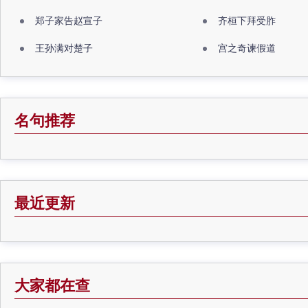
郑子家告赵宣子
齐桓下拜受胙
王孙满对楚子
宫之奇谏假道
名句推荐
最近更新
大家都在查