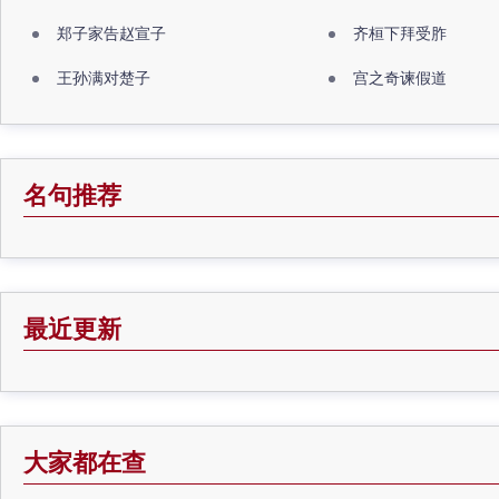
郑子家告赵宣子
齐桓下拜受胙
王孙满对楚子
宫之奇谏假道
名句推荐
最近更新
大家都在查