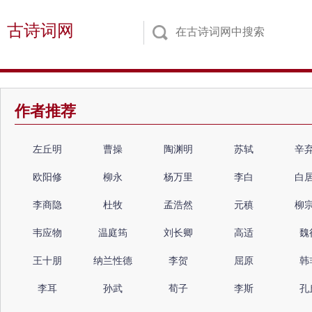
古诗词网
作者推荐
左丘明
曹操
陶渊明
苏轼
辛
欧阳修
柳永
杨万里
李白
白
李商隐
杜牧
孟浩然
元稹
柳
韦应物
温庭筠
刘长卿
高适
魏
王十朋
纳兰性德
李贺
屈原
韩
李耳
孙武
荀子
李斯
孔