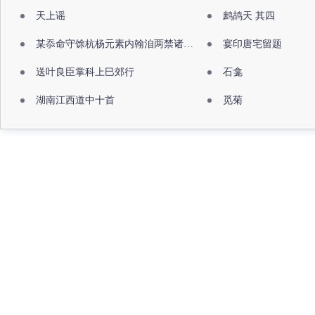
天上谣
鹧鸪天 其四
某忝命守馀杭杨元素内翰洎两禁诸公出祖佛寺
宴印唐宅留题
送叶良臣掌科上巳郊行
石龛
湖南江西道中十首
觅菊