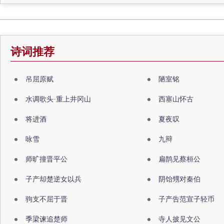
诗词推荐
吊屈原赋
陋室铭
水调歌头·重上井冈山
西塞山怀古
将进酒
夏夜叹
咏雪
九辩
师旷撞晋平公
扁鹊见蔡桓公
子产却楚逆女以兵
阴饴甥对秦伯
驹支不屈于晋
子产告范宣子轻币
季梁谏追楚师
寺人披见文公