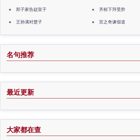
郑子家告赵宣子
齐桓下拜受胙
王孙满对楚子
宫之奇谏假道
名句推荐
最近更新
大家都在查