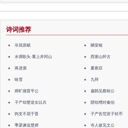
诗词推荐
吊屈原赋
陋室铭
水调歌头·重上井冈山
西塞山怀古
将进酒
夏夜叹
咏雪
九辩
师旷撞晋平公
扁鹊见蔡桓公
子产却楚逆女以兵
阴饴甥对秦伯
驹支不屈于晋
子产告范宣子轻币
季梁谏追楚师
寺人披见文公