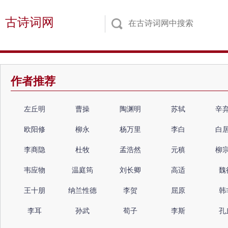
古诗词网
作者推荐
左丘明
曹操
陶渊明
苏轼
辛
欧阳修
柳永
杨万里
李白
白
李商隐
杜牧
孟浩然
元稹
柳
韦应物
温庭筠
刘长卿
高适
魏
王十朋
纳兰性德
李贺
屈原
韩
李耳
孙武
荀子
李斯
孔