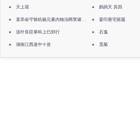
天上谣
鹧鸪天 其四
某忝命守馀杭杨元素内翰洎两禁诸公出祖佛寺
宴印唐宅留题
送叶良臣掌科上巳郊行
石龛
湖南江西道中十首
觅菊