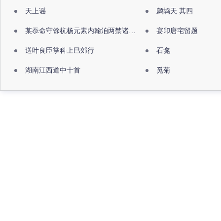
天上谣
鹧鸪天 其四
某忝命守馀杭杨元素内翰洎两禁诸公出祖佛寺
宴印唐宅留题
送叶良臣掌科上巳郊行
石龛
湖南江西道中十首
觅菊