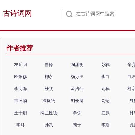
古诗词网
作者推荐
左丘明
曹操
陶渊明
苏轼
辛
欧阳修
柳永
杨万里
李白
白
李商隐
杜牧
孟浩然
元稹
柳
韦应物
温庭筠
刘长卿
高适
魏
王十朋
纳兰性德
李贺
屈原
韩
李耳
孙武
荀子
李斯
孔