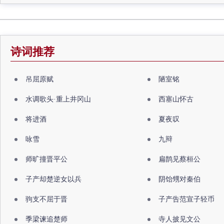
诗词推荐
吊屈原赋
陋室铭
水调歌头·重上井冈山
西塞山怀古
将进酒
夏夜叹
咏雪
九辩
师旷撞晋平公
扁鹊见蔡桓公
子产却楚逆女以兵
阴饴甥对秦伯
驹支不屈于晋
子产告范宣子轻币
季梁谏追楚师
寺人披见文公