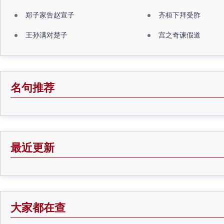
郑子家告赵宣子
齐桓下拜受胙
王孙满对楚子
宫之奇谏假道
名句推荐
最近更新
大家都在查