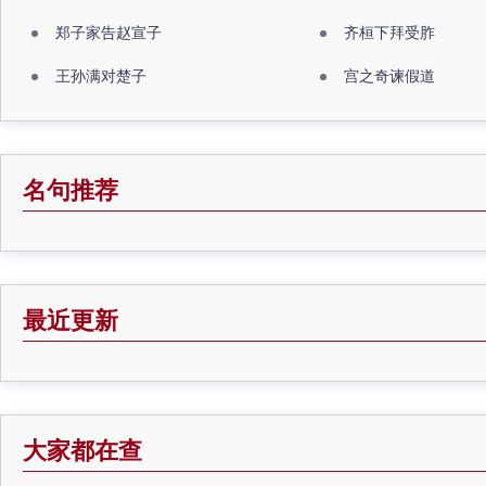
郑子家告赵宣子
齐桓下拜受胙
王孙满对楚子
宫之奇谏假道
名句推荐
最近更新
大家都在查