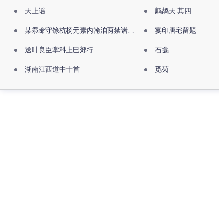
天上谣
鹧鸪天 其四
某忝命守馀杭杨元素内翰洎两禁诸公出祖佛寺
宴印唐宅留题
送叶良臣掌科上巳郊行
石龛
湖南江西道中十首
觅菊