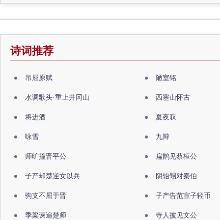
诗词推荐
吊屈原赋
陋室铭
水调歌头·重上井冈山
西塞山怀古
将进酒
夏夜叹
咏雪
九辩
师旷撞晋平公
扁鹊见蔡桓公
子产却楚逆女以兵
阴饴甥对秦伯
驹支不屈于晋
子产告范宣子轻币
季梁谏追楚师
寺人披见文公