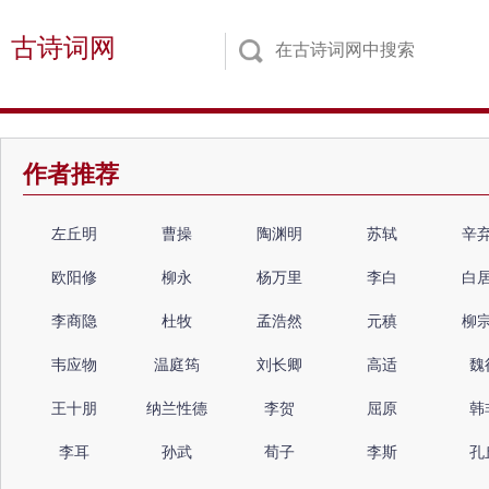
古诗词网
作者推荐
左丘明
曹操
陶渊明
苏轼
辛
欧阳修
柳永
杨万里
李白
白
李商隐
杜牧
孟浩然
元稹
柳
韦应物
温庭筠
刘长卿
高适
魏
王十朋
纳兰性德
李贺
屈原
韩
李耳
孙武
荀子
李斯
孔