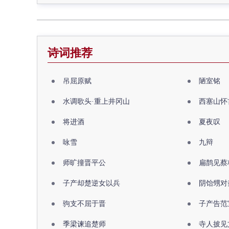
诗词推荐
吊屈原赋
陋室铭
水调歌头·重上井冈山
西塞山怀
将进酒
夏夜叹
咏雪
九辩
师旷撞晋平公
扁鹊见蔡
子产却楚逆女以兵
阴饴甥对
驹支不屈于晋
子产告范
季梁谏追楚师
寺人披见