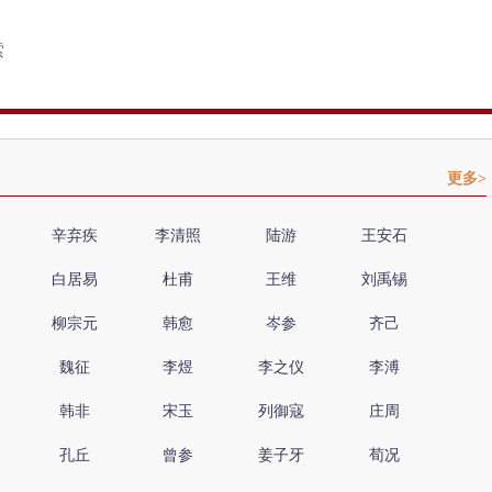
更多>
辛弃疾
李清照
陆游
王安石
白居易
杜甫
王维
刘禹锡
柳宗元
韩愈
岑参
齐己
魏征
李煜
李之仪
李溥
韩非
宋玉
列御寇
庄周
孔丘
曾参
姜子牙
荀况