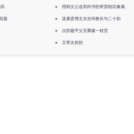
其四
用韩文公送郑尚书韵寄雷朝宗兼属欧阳全真
留题
送康彦博文夫吉州教长句二十韵
次韵题平父兄重建一枝堂
又寄次前韵