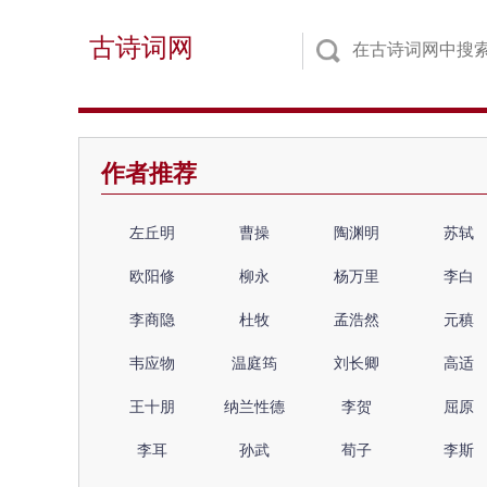
古诗词网
作者推荐
左丘明
曹操
陶渊明
苏轼
欧阳修
柳永
杨万里
李白
李商隐
杜牧
孟浩然
元稹
韦应物
温庭筠
刘长卿
高适
王十朋
纳兰性德
李贺
屈原
李耳
孙武
荀子
李斯