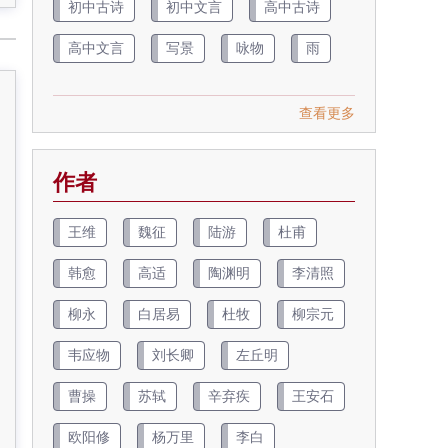
初中古诗
初中文言
高中古诗
高中文言
写景
咏物
雨
查看更多
作者
王维
魏征
陆游
杜甫
韩愈
高适
陶渊明
李清照
柳永
白居易
杜牧
柳宗元
韦应物
刘长卿
左丘明
曹操
苏轼
辛弃疾
王安石
欧阳修
杨万里
李白