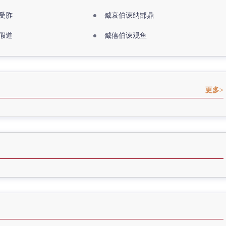
受胙
臧哀伯谏纳郜鼎
假道
臧僖伯谏观鱼
更多>