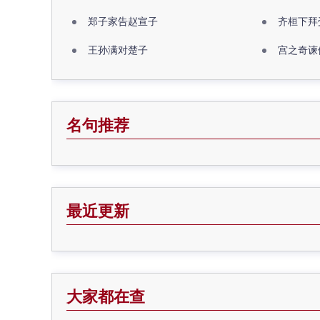
郑子家告赵宣子
齐桓下拜
王孙满对楚子
宫之奇谏
名句推荐
最近更新
大家都在查