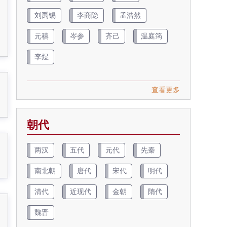
刘禹锡
李商隐
孟浩然
元稹
岑参
齐己
温庭筠
李煜
查看更多
朝代
两汉
五代
元代
先秦
南北朝
唐代
宋代
明代
清代
近现代
金朝
隋代
魏晋