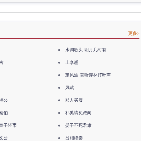
更多>
水调歌头·明月几时有
古
上李邕
定风波·莫听穿林打叶声
风赋
桓公
郑人买履
秦伯
祁奚请免叔向
宣子轻币
晏子不死君难
文公
吕相绝秦