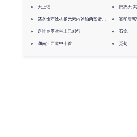
天上谣
鹧鸪天 
某忝命守馀杭杨元素内翰洎两禁诸公出祖佛寺
宴印唐宅
送叶良臣掌科上巳郊行
石龛
湖南江西道中十首
觅菊