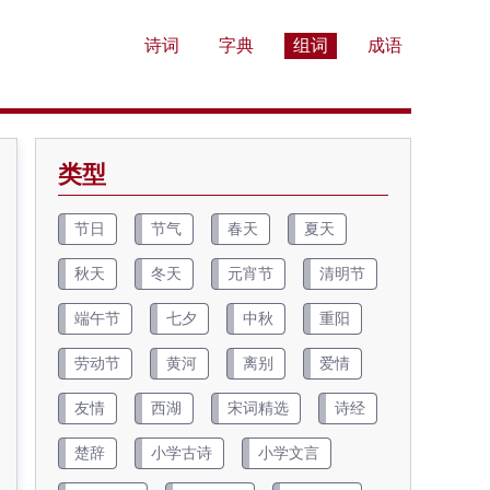
诗词
字典
组词
成语
类型
节日
节气
春天
夏天
秋天
冬天
元宵节
清明节
端午节
七夕
中秋
重阳
劳动节
黄河
离别
爱情
友情
西湖
宋词精选
诗经
楚辞
小学古诗
小学文言