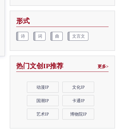
形式
诗
词
曲
文言文
热门文创IP推荐
更多>
动漫IP
文化IP
国潮IP
卡通IP
艺术IP
博物院IP