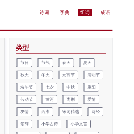
诗词
字典
组词
成语
类型
节日
节气
春天
夏天
秋天
冬天
元宵节
清明节
端午节
七夕
中秋
重阳
劳动节
黄河
离别
爱情
友情
西湖
宋词精选
诗经
楚辞
小学古诗
小学文言