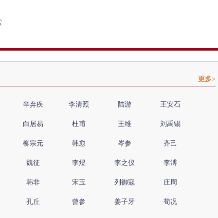
更多>
辛弃疾
李清照
陆游
王安石
白居易
杜甫
王维
刘禹锡
柳宗元
韩愈
岑参
齐己
魏征
李煜
李之仪
李溥
韩非
宋玉
列御寇
庄周
孔丘
曾参
姜子牙
荀况