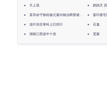
天上谣
鹧鸪天 
某忝命守馀杭杨元素内翰洎两禁诸公出祖佛寺
宴印唐宅
送叶良臣掌科上巳郊行
石龛
湖南江西道中十首
觅菊