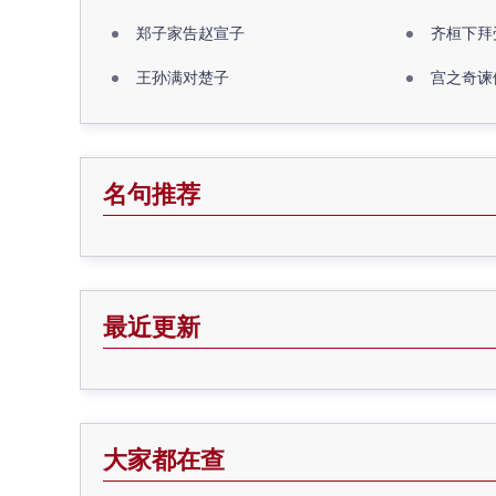
郑子家告赵宣子
齐桓下拜
王孙满对楚子
宫之奇谏
名句推荐
最近更新
大家都在查