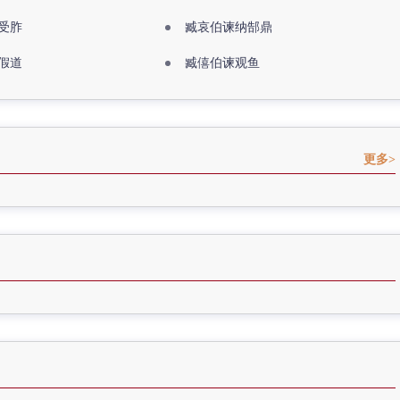
受胙
臧哀伯谏纳郜鼎
假道
臧僖伯谏观鱼
更多>