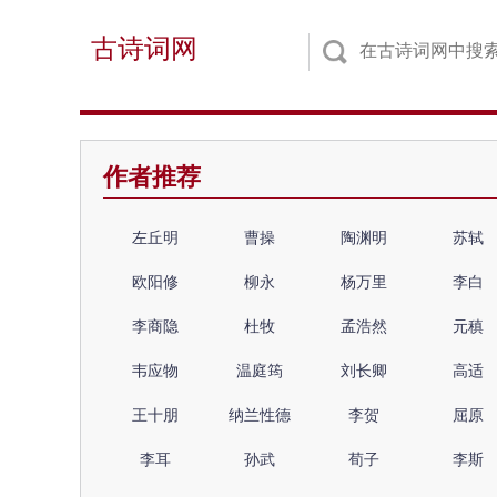
古诗词网
作者推荐
左丘明
曹操
陶渊明
苏轼
欧阳修
柳永
杨万里
李白
李商隐
杜牧
孟浩然
元稹
韦应物
温庭筠
刘长卿
高适
王十朋
纳兰性德
李贺
屈原
李耳
孙武
荀子
李斯