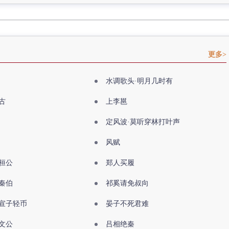
更多>
水调歌头·明月几时有
古
上李邕
定风波·莫听穿林打叶声
风赋
桓公
郑人买履
秦伯
祁奚请免叔向
宣子轻币
晏子不死君难
文公
吕相绝秦