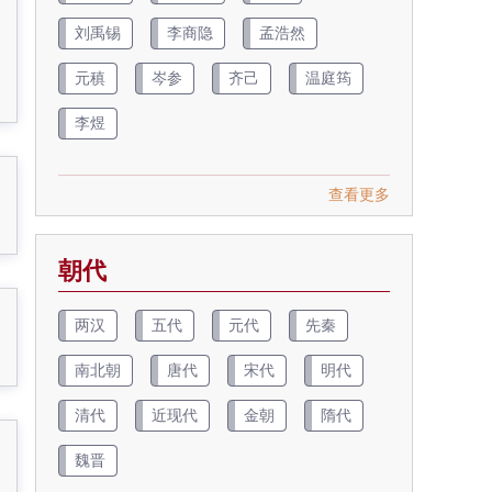
刘禹锡
李商隐
孟浩然
元稹
岑参
齐己
温庭筠
李煜
查看更多
朝代
两汉
五代
元代
先秦
南北朝
唐代
宋代
明代
清代
近现代
金朝
隋代
魏晋