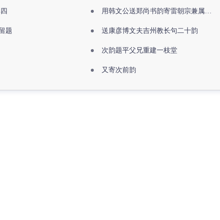
其四
用韩文公送郑尚书韵寄雷朝宗兼属欧阳全真
留题
送康彦博文夫吉州教长句二十韵
次韵题平父兄重建一枝堂
又寄次前韵