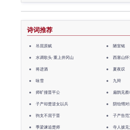
诗词推荐
吊屈原赋
陋室铭
水调歌头·重上井冈山
西塞山怀
将进酒
夏夜叹
咏雪
九辩
师旷撞晋平公
扁鹊见蔡
子产却楚逆女以兵
阴饴甥对
驹支不屈于晋
子产告范
季梁谏追楚师
寺人披见