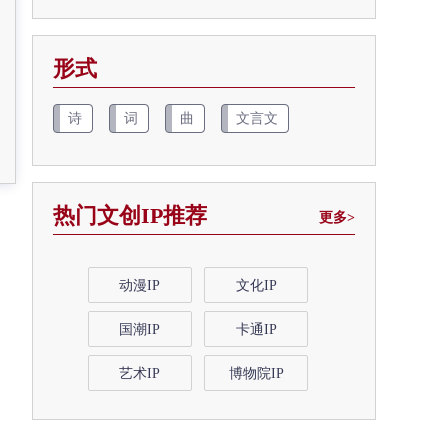
形式
诗
词
曲
文言文
热门文创IP推荐
更多>
动漫IP
文化IP
国潮IP
卡通IP
艺术IP
博物院IP