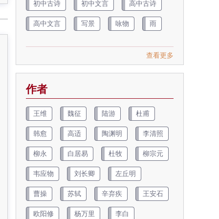
初中古诗
初中文言
高中古诗
高中文言
写景
咏物
雨
查看更多
作者
王维
魏征
陆游
杜甫
韩愈
高适
陶渊明
李清照
柳永
白居易
杜牧
柳宗元
韦应物
刘长卿
左丘明
曹操
苏轼
辛弃疾
王安石
欧阳修
杨万里
李白