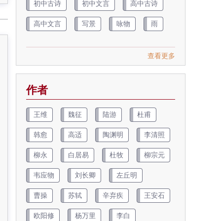
初中古诗
初中文言
高中古诗
高中文言
写景
咏物
雨
查看更多
作者
王维
魏征
陆游
杜甫
韩愈
高适
陶渊明
李清照
柳永
白居易
杜牧
柳宗元
韦应物
刘长卿
左丘明
曹操
苏轼
辛弃疾
王安石
欧阳修
杨万里
李白