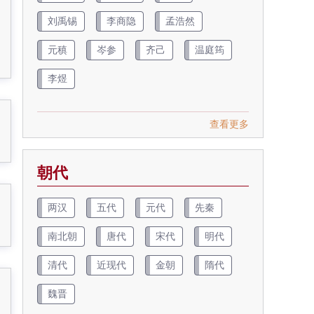
刘禹锡
李商隐
孟浩然
元稹
岑参
齐己
温庭筠
李煜
查看更多
朝代
两汉
五代
元代
先秦
南北朝
唐代
宋代
明代
清代
近现代
金朝
隋代
魏晋