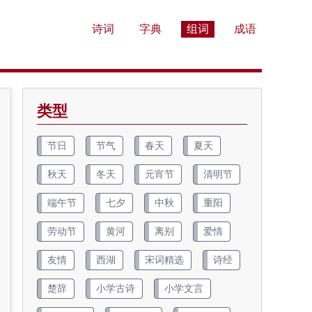
诗词
字典
组词
成语
类型
节日
节气
春天
夏天
秋天
冬天
元宵节
清明节
端午节
七夕
中秋
重阳
劳动节
黄河
离别
爱情
友情
西湖
宋词精选
诗经
楚辞
小学古诗
小学文言