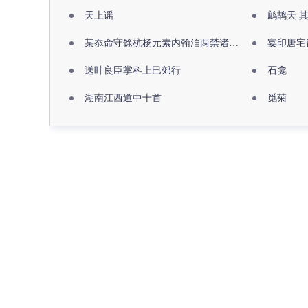
天上谣
鹧鸪天 
某忝命守馀杭杨元素内翰洎两禁诸公出祖佛寺
宴印唐宅
送叶良臣掌科上巳郊行
石龛
湖南江西道中十首
觅菊