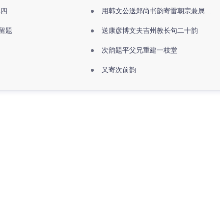
其四
用韩文公送郑尚书韵寄雷朝宗兼属欧阳全真
留题
送康彦博文夫吉州教长句二十韵
次韵题平父兄重建一枝堂
又寄次前韵