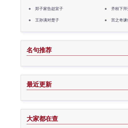
郑子家告赵宣子
齐桓下拜
王孙满对楚子
宫之奇谏
名句推荐
最近更新
大家都在查