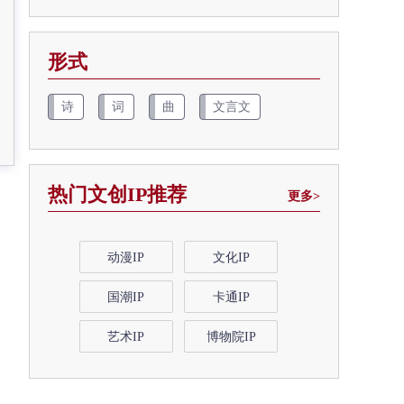
形式
诗
词
曲
文言文
热门文创IP推荐
更多>
动漫IP
文化IP
国潮IP
卡通IP
艺术IP
博物院IP