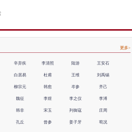
更多>
辛弃疾
李清照
陆游
王安石
白居易
杜甫
王维
刘禹锡
柳宗元
韩愈
岑参
齐己
魏征
李煜
李之仪
李溥
韩非
宋玉
列御寇
庄周
孔丘
曾参
姜子牙
荀况