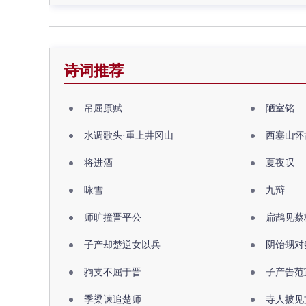
诗词推荐
吊屈原赋
陋室铭
水调歌头·重上井冈山
西塞山怀
将进酒
夏夜叹
咏雪
九辩
师旷撞晋平公
扁鹊见蔡
子产却楚逆女以兵
阴饴甥对
驹支不屈于晋
子产告范
季梁谏追楚师
寺人披见