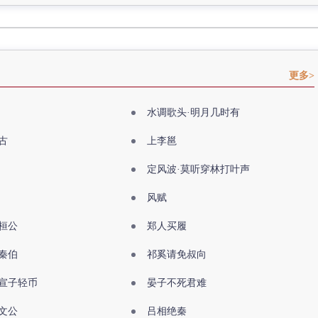
更多>
水调歌头·明月几时有
古
上李邕
定风波·莫听穿林打叶声
风赋
桓公
郑人买履
秦伯
祁奚请免叔向
宣子轻币
晏子不死君难
文公
吕相绝秦