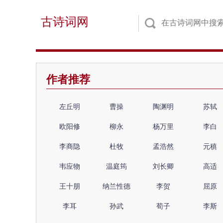
古诗词网
作者推荐
左丘明
曹操
陶渊明
苏轼
欧阳修
柳永
杨万里
李白
李商隐
杜牧
孟浩然
元稹
韦应物
温庭筠
刘长卿
高适
王十朋
纳兰性德
李贺
屈原
李耳
孙武
荀子
李斯