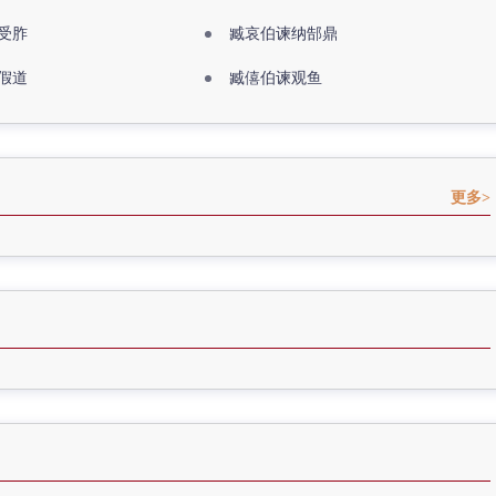
受胙
臧哀伯谏纳郜鼎
假道
臧僖伯谏观鱼
更多>