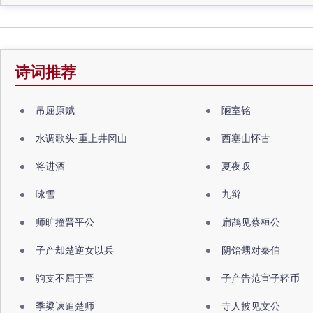
诗词推荐
吊屈原赋
陋室铭
水调歌头·重上井冈山
西塞山怀古
将进酒
夏夜叹
咏雪
九辩
师旷撞晋平公
扁鹊见蔡桓公
子产却楚逆女以兵
阴饴甥对秦伯
驹支不屈于晋
子产告范宣子轻币
季梁谏追楚师
寺人披见文公