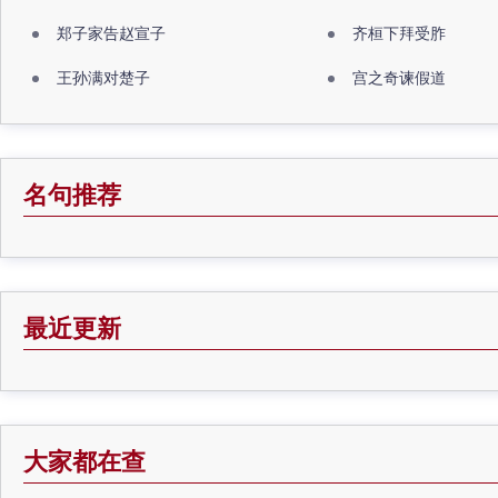
郑子家告赵宣子
齐桓下拜受胙
王孙满对楚子
宫之奇谏假道
名句推荐
最近更新
大家都在查