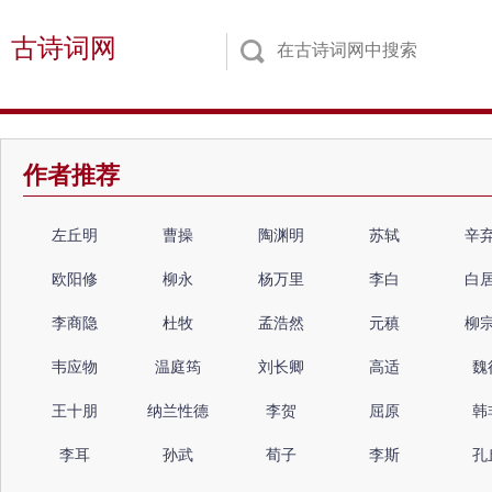
古诗词网
作者推荐
左丘明
曹操
陶渊明
苏轼
辛
欧阳修
柳永
杨万里
李白
白
李商隐
杜牧
孟浩然
元稹
柳
韦应物
温庭筠
刘长卿
高适
魏
王十朋
纳兰性德
李贺
屈原
韩
李耳
孙武
荀子
李斯
孔