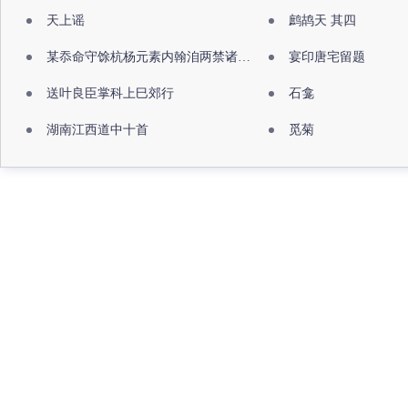
天上谣
鹧鸪天 其四
某忝命守馀杭杨元素内翰洎两禁诸公出祖佛寺
宴印唐宅留题
送叶良臣掌科上巳郊行
石龛
湖南江西道中十首
觅菊