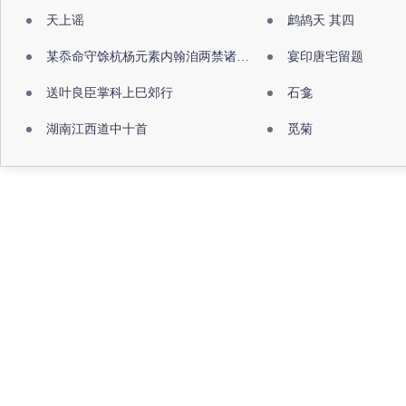
天上谣
鹧鸪天 其四
某忝命守馀杭杨元素内翰洎两禁诸公出祖佛寺
宴印唐宅留题
送叶良臣掌科上巳郊行
石龛
湖南江西道中十首
觅菊