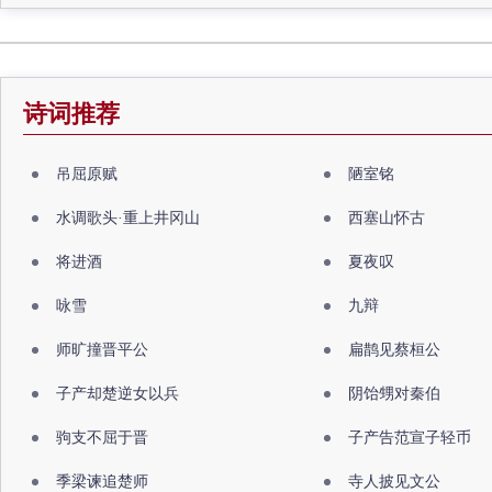
诗词推荐
吊屈原赋
陋室铭
水调歌头·重上井冈山
西塞山怀古
将进酒
夏夜叹
咏雪
九辩
师旷撞晋平公
扁鹊见蔡桓公
子产却楚逆女以兵
阴饴甥对秦伯
驹支不屈于晋
子产告范宣子轻币
季梁谏追楚师
寺人披见文公