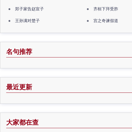
郑子家告赵宣子
齐桓下拜受胙
王孙满对楚子
宫之奇谏假道
名句推荐
最近更新
大家都在查