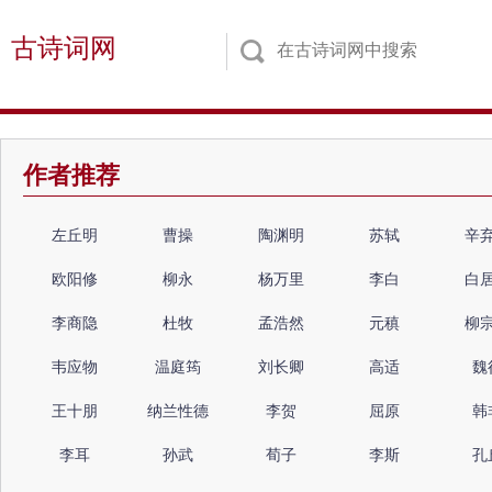
古诗词网
作者推荐
左丘明
曹操
陶渊明
苏轼
辛
欧阳修
柳永
杨万里
李白
白
李商隐
杜牧
孟浩然
元稹
柳
韦应物
温庭筠
刘长卿
高适
魏
王十朋
纳兰性德
李贺
屈原
韩
李耳
孙武
荀子
李斯
孔