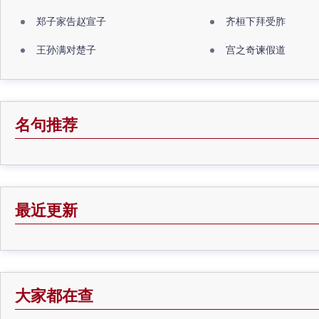
郑子家告赵宣子
齐桓下拜受胙
王孙满对楚子
宫之奇谏假道
名句推荐
最近更新
大家都在查