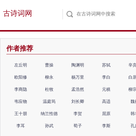
古诗词网
作者推荐
左丘明
曹操
陶渊明
苏轼
辛
欧阳修
柳永
杨万里
李白
白
李商隐
杜牧
孟浩然
元稹
柳
韦应物
温庭筠
刘长卿
高适
魏
王十朋
纳兰性德
李贺
屈原
韩
李耳
孙武
荀子
李斯
孔