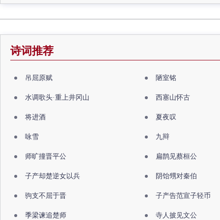
诗词推荐
吊屈原赋
陋室铭
水调歌头·重上井冈山
西塞山怀古
将进酒
夏夜叹
咏雪
九辩
师旷撞晋平公
扁鹊见蔡桓公
子产却楚逆女以兵
阴饴甥对秦伯
驹支不屈于晋
子产告范宣子轻币
季梁谏追楚师
寺人披见文公