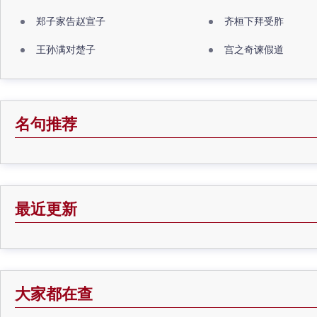
郑子家告赵宣子
齐桓下拜受胙
王孙满对楚子
宫之奇谏假道
名句推荐
最近更新
大家都在查