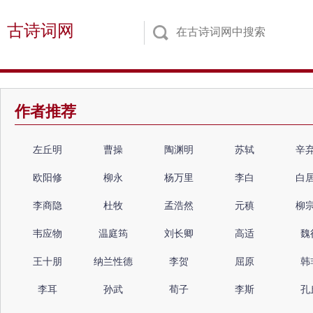
古诗词网
作者推荐
左丘明
曹操
陶渊明
苏轼
辛
欧阳修
柳永
杨万里
李白
白
李商隐
杜牧
孟浩然
元稹
柳
韦应物
温庭筠
刘长卿
高适
魏
王十朋
纳兰性德
李贺
屈原
韩
李耳
孙武
荀子
李斯
孔