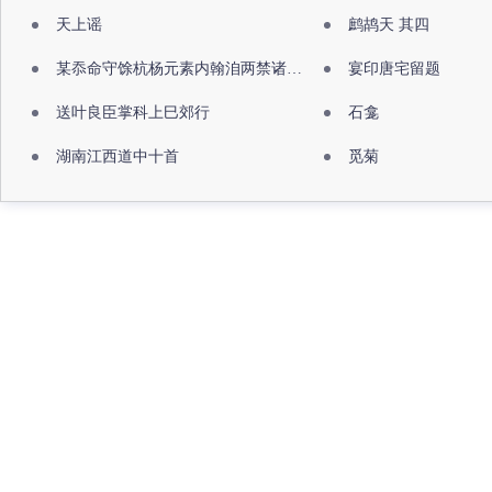
天上谣
鹧鸪天 其四
某忝命守馀杭杨元素内翰洎两禁诸公出祖佛寺
宴印唐宅留题
送叶良臣掌科上巳郊行
石龛
湖南江西道中十首
觅菊