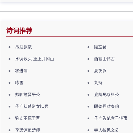
诗词推荐
吊屈原赋
陋室铭
水调歌头·重上井冈山
西塞山怀古
将进酒
夏夜叹
咏雪
九辩
师旷撞晋平公
扁鹊见蔡桓公
子产却楚逆女以兵
阴饴甥对秦伯
驹支不屈于晋
子产告范宣子轻币
季梁谏追楚师
寺人披见文公