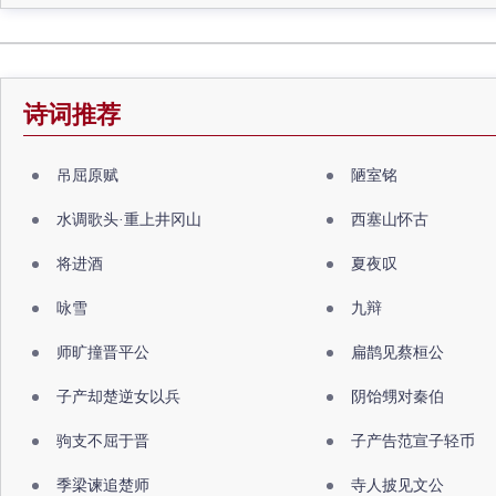
诗词推荐
吊屈原赋
陋室铭
水调歌头·重上井冈山
西塞山怀古
将进酒
夏夜叹
咏雪
九辩
师旷撞晋平公
扁鹊见蔡桓公
子产却楚逆女以兵
阴饴甥对秦伯
驹支不屈于晋
子产告范宣子轻币
季梁谏追楚师
寺人披见文公