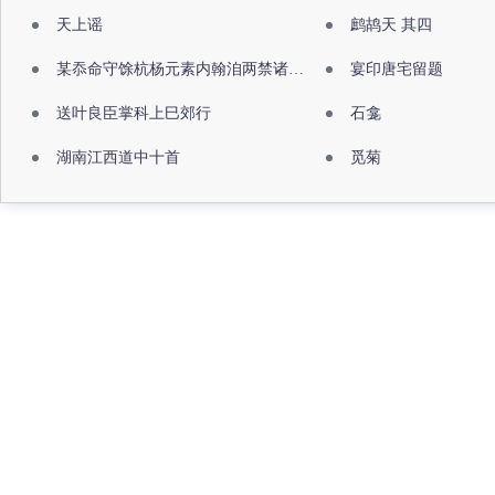
天上谣
鹧鸪天 其四
某忝命守馀杭杨元素内翰洎两禁诸公出祖佛寺
宴印唐宅留题
送叶良臣掌科上巳郊行
石龛
湖南江西道中十首
觅菊