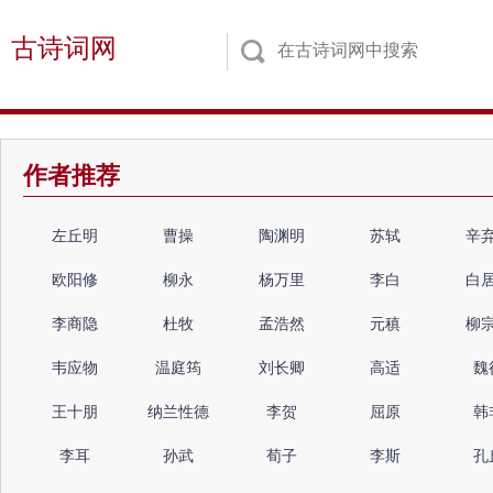
古诗词网
作者推荐
左丘明
曹操
陶渊明
苏轼
辛
欧阳修
柳永
杨万里
李白
白
李商隐
杜牧
孟浩然
元稹
柳
韦应物
温庭筠
刘长卿
高适
魏
王十朋
纳兰性德
李贺
屈原
韩
李耳
孙武
荀子
李斯
孔