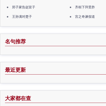
郑子家告赵宣子
齐桓下拜受胙
王孙满对楚子
宫之奇谏假道
名句推荐
最近更新
大家都在查